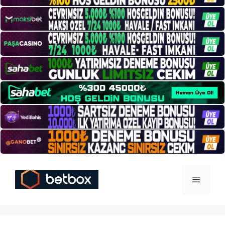
İçeriğe
atla
Menü