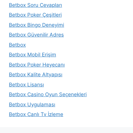
Betbox Soru Cevapları
Betbox Poker Çeşitleri
Betbox Bingo Deneyimi
Betbox Güvenilir Adres
Betbox
Betbox Mobil Erişim
Betbox Poker Heyecanı
Betbox Kalite Altyapısı
Betbox Lisansı
Betbox Casino Oyun Seçenekleri
Betbox Uygulaması
Betbox Canlı Tv İzleme