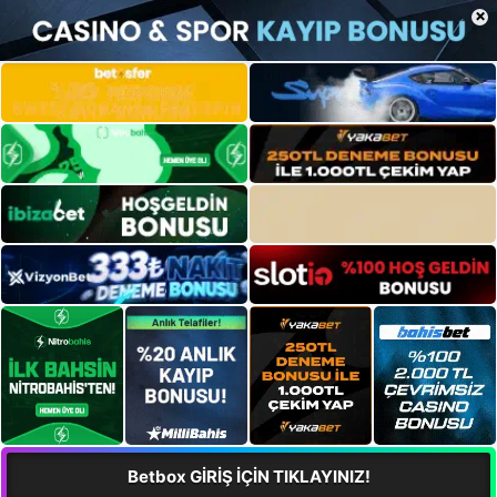
×
Betbox GİRİŞ İÇİN TIKLAYINIZ!