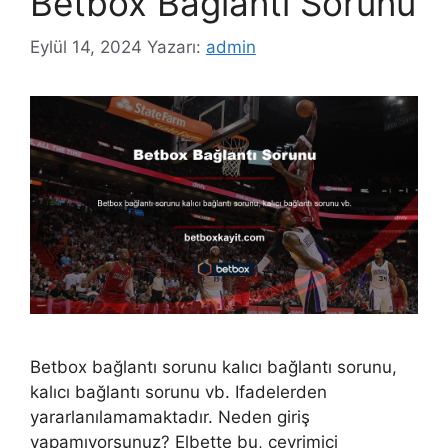
Betbox Bağlantı Sorunu
Eylül 14, 2024
Yazarı:
admin
Betbox bağlantı sorunu kalıcı bağlantı sorunu,
kalıcı bağlantı sorunu vb. Ifadelerden
yararlanılamamaktadır. Neden giriş
yapamıyorsunuz? Elbette bu, çevrimiçi