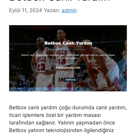
Eylül 11, 2024
Yazarı:
admin
Betbox canlı yardım çoğu durumda canlı yardım,
ticari işlemlere özel bir yardım masası
tarafından sağlanır. Yatırım yapmadan önce
Betbox yatırım teknolojisinden ilgilendiğiniz