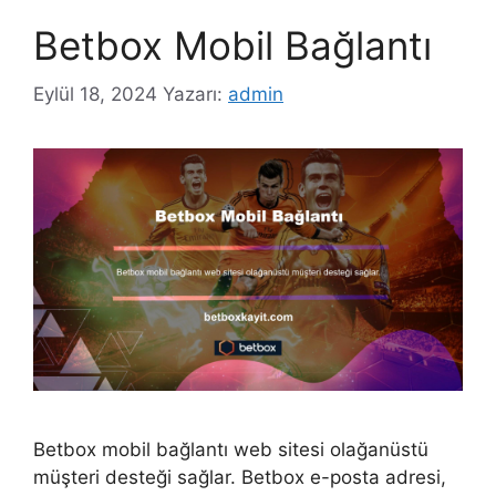
Betbox Mobil Bağlantı
Eylül 18, 2024
Yazarı:
admin
Betbox mobil bağlantı web sitesi olağanüstü
müşteri desteği sağlar. Betbox e-posta adresi,