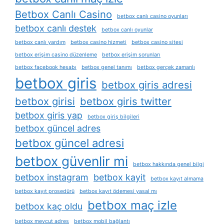
Betbox Canlı Casino
betbox canlı casino oyunları
betbox canlı destek
betbox canlı oyunlar
betbox canlı yardım
betbox casino hizmeti
betbox casino sitesi
betbox erişim casino düzenleme
betbox erişim sorunları
betbox facebook hesabı
betbox genel tanımı
betbox gerçek zamanlı
betbox giris
betbox giris adresi
betbox girisi
betbox giris twitter
betbox giris yap
betbox giriş bilgileri
betbox güncel adres
betbox güncel adresi
betbox güvenlir mi
betbox hakkında genel bilgi
betbox instagram
betbox kayit
betbox kayıt almama
betbox kayıt prosedürü
betbox kayıt ödemesi yasal mı
betbox maç izle
betbox kaç oldu
betbox mevcut adres
betbox mobil bağlantı