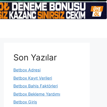
Son Yazılar
Betbox Adresi
Betbox Kayıt Verileri
Betbox Bahis Faktörleri
Betbox Bekleme Yardımı
Betbox Giriş