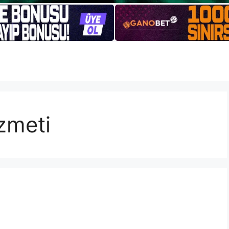
zmeti