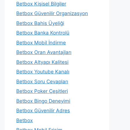
Betbox Kişisel Bilgiler
Betbox Güvenilir Organizasyon
Betbox Bahis Üyeliği
Betbox Banka Kontrolü
Betbox Mobil İndirme
Betbox Oran Avantajları
Betbox Altyapı Kalitesi
Betbox Youtube Kanalı
Betbox Soru Cevapları
Betbox Poker Çeşitleri
Betbox Bingo Deneyimi
Betbox Güvenilir Adres
Betbox