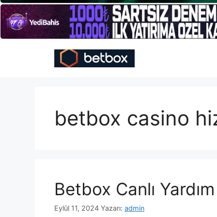
İçeriğe
atla
betbox casino hi
Betbox Canlı Yardım
Eylül 11, 2024
Yazarı:
admin