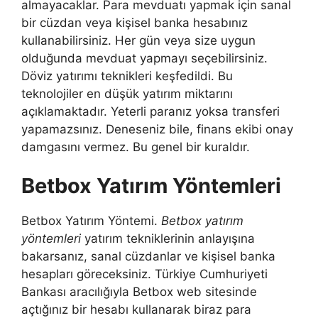
almayacaklar. Para mevduatı yapmak için sanal
bir cüzdan veya kişisel banka hesabınız
kullanabilirsiniz. Her gün veya size uygun
olduğunda mevduat yapmayı seçebilirsiniz.
Döviz yatırımı teknikleri keşfedildi. Bu
teknolojiler en düşük yatırım miktarını
açıklamaktadır. Yeterli paranız yoksa transferi
yapamazsınız. Deneseniz bile, finans ekibi onay
damgasını vermez. Bu genel bir kuraldır.
Betbox Yatırım Yöntemleri
Betbox Yatırım Yöntemi.
Betbox yatırım
yöntemleri
yatırım tekniklerinin anlayışına
bakarsanız, sanal cüzdanlar ve kişisel banka
hesapları göreceksiniz. Türkiye Cumhuriyeti
Bankası aracılığıyla Betbox web sitesinde
açtığınız bir hesabı kullanarak biraz para