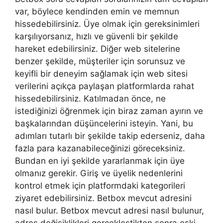
var, böylece kendinden emin ve memnun
hissedebilirsiniz. Üye olmak için gereksinimleri
karşılıyorsanız, hızlı ve güvenli bir şekilde
hareket edebilirsiniz. Diğer web sitelerine
benzer şekilde, müşteriler için sorunsuz ve
keyifli bir deneyim sağlamak için web sitesi
verilerini açıkça paylaşan platformlarda rahat
hissedebilirsiniz. Katılmadan önce, ne
istediğinizi öğrenmek için biraz zaman ayırın ve
başkalarından düşüncelerini isteyin. Yani, bu
adımları tutarlı bir şekilde takip ederseniz, daha
fazla para kazanabileceğinizi göreceksiniz.
Bundan en iyi şekilde yararlanmak için üye
olmanız gerekir. Giriş ve üyelik nedenlerini
kontrol etmek için platformdaki kategorileri
ziyaret edebilirsiniz. Betbox mevcut adresini
nasıl bulur. Betbox mevcut adresi nasıl bulunur,