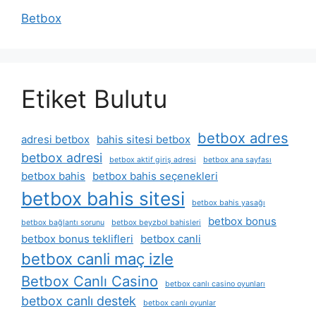
Betbox
Etiket Bulutu
betbox adres
adresi betbox
bahis sitesi betbox
betbox adresi
betbox aktif giriş adresi
betbox ana sayfası
betbox bahis
betbox bahis seçenekleri
betbox bahis sitesi
betbox bahis yasağı
betbox bonus
betbox bağlantı sorunu
betbox beyzbol bahisleri
betbox bonus teklifleri
betbox canli
betbox canli maç izle
Betbox Canlı Casino
betbox canlı casino oyunları
betbox canlı destek
betbox canlı oyunlar