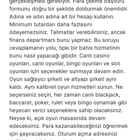
gerçekleşmesi gerekiyor. Para çekme başvuru
formunu doğru bir şekilde doldurmak önemlidir.
Adına ve adın adına ait bir hesap kullanın.
Minimum tutardan daha fazlasını
ödeyemezsiniz. Talimatlar verebilirsiniz, ancak
finans departmanı bunu yapmaz. Bu soruyu
cevaplamanın yolu, tıpkı bir bahis hizmetinin
bunu nasıl yapacağı gibidir. Canlı casino
oyunları, canlı oyunlar, bingo oyunları ve slot
oyunları için seçenekler sunmaya devam edin.
Oyun sağlayıcı şirketi ve altyapı şirketi aynı
kaldı. Aynı kalibreli oyun hizmetleri sunun. Ne
seçerseniz seçin, her zaman canlı blackjack,
baccarat, poker, rulet veya bingo oynamak gibi
heyecan verici seçeneklere sahip olacaksınız.
Neyse ki, açık oyun masasında devam
edeceksiniz. Para kazanabileceğinizi öğrenmek
için şaşıracaksınız. Oturum açma adresinizi