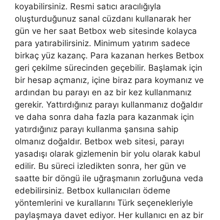
koyabilirsiniz. Resmi satıcı aracılığıyla
oluşturduğunuz sanal cüzdanı kullanarak her
gün ve her saat Betbox web sitesinde kolayca
para yatırabilirsiniz. Minimum yatırım sadece
birkaç yüz kazanç. Para kazanan herkes Betbox
geri çekilme sürecinden geçebilir. Başlamak için
bir hesap açmanız, içine biraz para koymanız ve
ardından bu parayı en az bir kez kullanmanız
gerekir. Yattırdığınız parayı kullanmanız doğaldır
ve daha sonra daha fazla para kazanmak için
yatırdığınız parayı kullanma şansına sahip
olmanız doğaldır. Betbox web sitesi, parayı
yasadışı olarak gizlemenin bir yolu olarak kabul
edilir. Bu süreci izledikten sonra, her gün ve
saatte bir döngü ile uğraşmanın zorluğuna veda
edebilirsiniz. Betbox kullanıcıları ödeme
yöntemlerini ve kurallarını Türk seçenekleriyle
paylaşmaya davet ediyor. Her kullanıcı en az bir