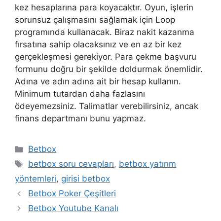
kez hesaplarına para koyacaktır. Oyun, işlerin
sorunsuz çalışmasını sağlamak için Loop
programında kullanacak. Biraz nakit kazanma
fırsatına sahip olacaksınız ve en az bir kez
gerçekleşmesi gerekiyor. Para çekme başvuru
formunu doğru bir şekilde doldurmak önemlidir.
Adına ve adın adına ait bir hesap kullanın.
Minimum tutardan daha fazlasını
ödeyemezsiniz. Talimatlar verebilirsiniz, ancak
finans departmanı bunu yapmaz.
Kategoriler
Betbox
Etiketler
betbox soru cevapları
,
betbox yatırım
yöntemleri
,
girisi betbox
Betbox Poker Çeşitleri
Betbox Youtube Kanalı