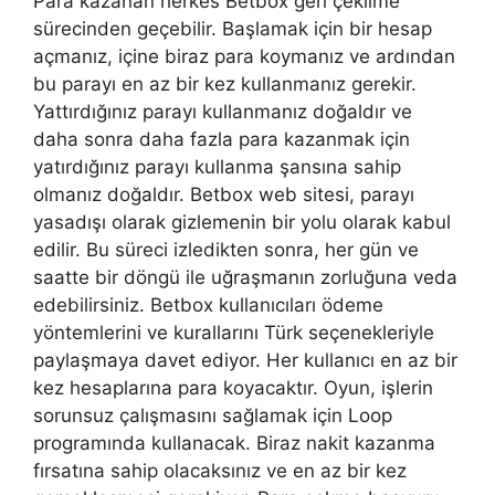
Para kazanan herkes Betbox geri çekilme
sürecinden geçebilir. Başlamak için bir hesap
açmanız, içine biraz para koymanız ve ardından
bu parayı en az bir kez kullanmanız gerekir.
Yattırdığınız parayı kullanmanız doğaldır ve
daha sonra daha fazla para kazanmak için
yatırdığınız parayı kullanma şansına sahip
olmanız doğaldır. Betbox web sitesi, parayı
yasadışı olarak gizlemenin bir yolu olarak kabul
edilir. Bu süreci izledikten sonra, her gün ve
saatte bir döngü ile uğraşmanın zorluğuna veda
edebilirsiniz. Betbox kullanıcıları ödeme
yöntemlerini ve kurallarını Türk seçenekleriyle
paylaşmaya davet ediyor. Her kullanıcı en az bir
kez hesaplarına para koyacaktır. Oyun, işlerin
sorunsuz çalışmasını sağlamak için Loop
programında kullanacak. Biraz nakit kazanma
fırsatına sahip olacaksınız ve en az bir kez