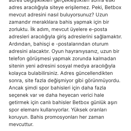
adres değişiklikleri gerçekleştikten sonra eski
adres aracılığıyla siteye erişilemez. Peki, Betbox
mevcut adresini nasıl buluyorsunuz? Uzun
zamandır meraklılara bahis yapmak için bir
zorluktu. İlk adım, mevcut üyelere e-posta
adresleri aracılığıyla giriş adreslerini sağlamaktır.
Ardından, bahisçi e -postalarından oturum
adresini alacaktır. Oyun hayranıysanız, uzun bir
telefon görüşmesi yapmak zorunda kalmadan
sitenin yeni adresini sosyal medya aracılığıyla
kolayca bulabilirsiniz. Adres güncellendikten
sonra, site fazla değişmiyor gibi görünmüyordu.
Ancak şimdi spor bahisleri için daha fazla
seçenek var ve daha heyecan verici hale
getirmek için canlı bahisler Betbox günlük aşırı
spor elemanı kullanıyorlar. Yüksek oranları
koruyun. Bahis promosyonları her zaman
mevcuttur.