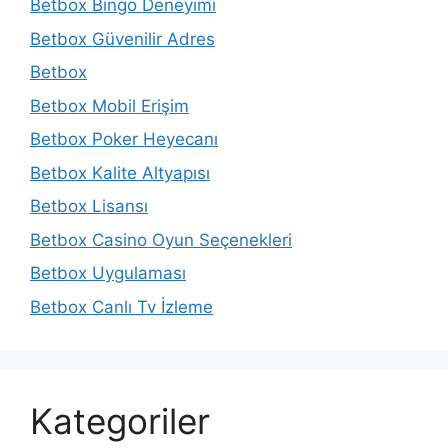
Betbox Bingo Deneyimi
Betbox Güvenilir Adres
Betbox
Betbox Mobil Erişim
Betbox Poker Heyecanı
Betbox Kalite Altyapısı
Betbox Lisansı
Betbox Casino Oyun Seçenekleri
Betbox Uygulaması
Betbox Canlı Tv İzleme
Kategoriler