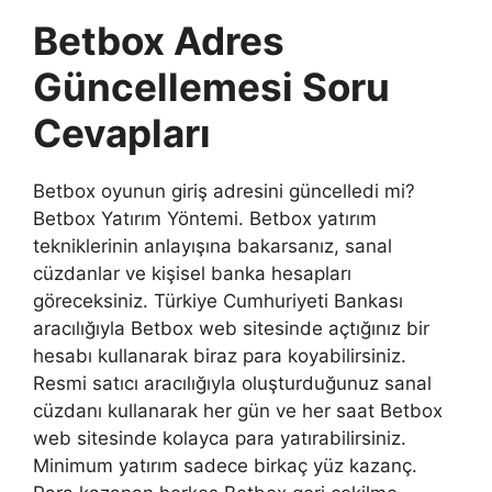
Betbox Adres
Güncellemesi Soru
Cevapları
Betbox oyunun giriş adresini güncelledi mi?
Betbox Yatırım Yöntemi. Betbox yatırım
tekniklerinin anlayışına bakarsanız, sanal
cüzdanlar ve kişisel banka hesapları
göreceksiniz. Türkiye Cumhuriyeti Bankası
aracılığıyla Betbox web sitesinde açtığınız bir
hesabı kullanarak biraz para koyabilirsiniz.
Resmi satıcı aracılığıyla oluşturduğunuz sanal
cüzdanı kullanarak her gün ve her saat Betbox
web sitesinde kolayca para yatırabilirsiniz.
Minimum yatırım sadece birkaç yüz kazanç.