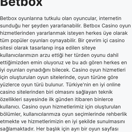
Betbox
Betbox oyunlarına tutkulu olan oyuncular, internetin
sunduğu her şeyden yararlanabilir. Betbox Casino oyun
hizmetlerinden yararlanmak isteyen herkes üye olarak
tüm popüler oyunları oynayabilir. Bir çevrim içi casino
sitesi olarak tasarlanıp inşa edilen siteye
kullanıcılarımızın arzu ettiği her türden oyunu dahil
ettiğimizden emin oluyoruz ve bu adı gören herkes en
iyi oyunları oynadığını bilecek. Casino oyun hizmetleri
için oluşturulan oyun sitelerinde, oyun türüne göre
yüzlerce oyun türü bulunur. Türkiye'nin en iyi online
casino sitelerinden biri olmasını sağlayan teknik
özellikleri sayesinde ilk günden itibaren binlerce
kullanıcı. Casino oyun hizmetlerimiz için oluşturulan
bölümler, kullanıcılarımıza oyun seçimlerinde rehberlik
etmekte ve hizmetlerimizin en iyi şekilde sunulmasını
sağlamaktadır. Her başlık için ayrı bir oyun sayfası