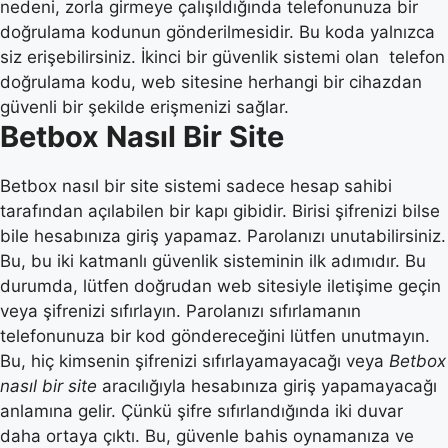
nedeni, zorla girmeye çalışıldığında telefonunuza bir
doğrulama kodunun gönderilmesidir. Bu koda yalnızca
siz erişebilirsiniz. İkinci bir güvenlik sistemi olan telefon
doğrulama kodu, web sitesine herhangi bir cihazdan
güvenli bir şekilde erişmenizi sağlar.
Betbox Nasıl Bir Site
Betbox nasıl bir site sistemi sadece hesap sahibi
tarafından açılabilen bir kapı gibidir. Birisi şifrenizi bilse
bile hesabınıza giriş yapamaz. Parolanızı unutabilirsiniz.
Bu, bu iki katmanlı güvenlik sisteminin ilk adımıdır. Bu
durumda, lütfen doğrudan web sitesiyle iletişime geçin
veya şifrenizi sıfırlayın. Parolanızı sıfırlamanın
telefonunuza bir kod göndereceğini lütfen unutmayın.
Bu, hiç kimsenin şifrenizi sıfırlayamayacağı veya
Betbox
nasıl bir site
aracılığıyla hesabınıza giriş yapamayacağı
anlamına gelir. Çünkü şifre sıfırlandığında iki duvar
daha ortaya çıktı. Bu, güvenle bahis oynamanıza ve