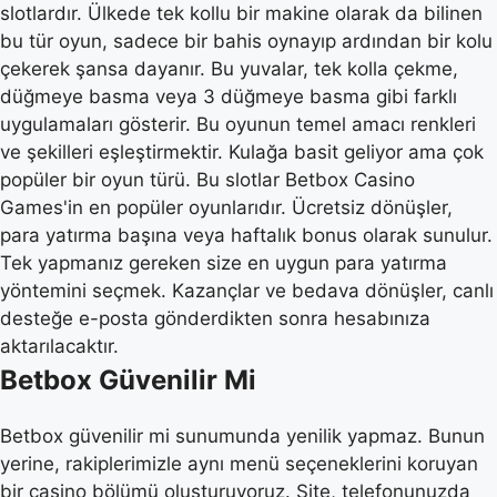
slotlardır. Ülkede tek kollu bir makine olarak da bilinen
bu tür oyun, sadece bir bahis oynayıp ardından bir kolu
çekerek şansa dayanır. Bu yuvalar, tek kolla çekme,
düğmeye basma veya 3 düğmeye basma gibi farklı
uygulamaları gösterir. Bu oyunun temel amacı renkleri
ve şekilleri eşleştirmektir. Kulağa basit geliyor ama çok
popüler bir oyun türü. Bu slotlar Betbox Casino
Games'in en popüler oyunlarıdır. Ücretsiz dönüşler,
para yatırma başına veya haftalık bonus olarak sunulur.
Tek yapmanız gereken size en uygun para yatırma
yöntemini seçmek. Kazançlar ve bedava dönüşler, canlı
desteğe e-posta gönderdikten sonra hesabınıza
aktarılacaktır.
Betbox Güvenilir Mi
Betbox güvenilir mi sunumunda yenilik yapmaz. Bunun
yerine, rakiplerimizle aynı menü seçeneklerini koruyan
bir casino bölümü oluşturuyoruz. Site, telefonunuzda