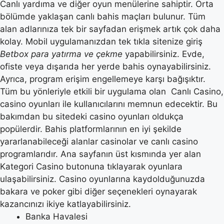
Canlı yardıma ve diğer oyun menülerine sahiptir. Orta
bölümde yaklaşan canlı bahis maçları bulunur. Tüm
alan adlarınıza tek bir sayfadan erişmek artık çok daha
kolay. Mobil uygulamanızdan tek tıkla sitenize giriş
Betbox para yatırma ve çekme
yapabilirsiniz. Evde,
ofiste veya dışarıda her yerde bahis oynayabilirsiniz.
Ayrıca, program erişim engellemeye karşı bağışıktır.
Tüm bu yönleriyle etkili bir uygulama olan Canlı Casino,
casino oyunları ile kullanıcılarını memnun edecektir. Bu
bakımdan bu sitedeki casino oyunları oldukça
popülerdir. Bahis platformlarının en iyi şekilde
yararlanabileceği alanlar casinolar ve canlı casino
programlarıdır. Ana sayfanın üst kısmında yer alan
Kategori Casino butonuna tıklayarak oyunlara
ulaşabilirsiniz. Casino oyunlarına kaydolduğunuzda
bakara ve poker gibi diğer seçenekleri oynayarak
kazancınızı ikiye katlayabilirsiniz.
Banka Havalesi