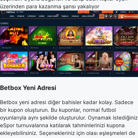
üzerinden para kazanma şansı yakalıyor
Betbox Yeni Adresi
Betbox yeni adresi diğer bahisler kadar kolay. Sadece
bir kupon oluşturun. Bu kuponlar, normal futbol
oyunlarıyla aynı şekilde oluşturulur. Oynamak istediğiniz
eSpor turnuvalarına katılarak tahminlerinizi kupona
ekleyebilirsiniz. Seçenekleriniz için olası eşleşmeleri de