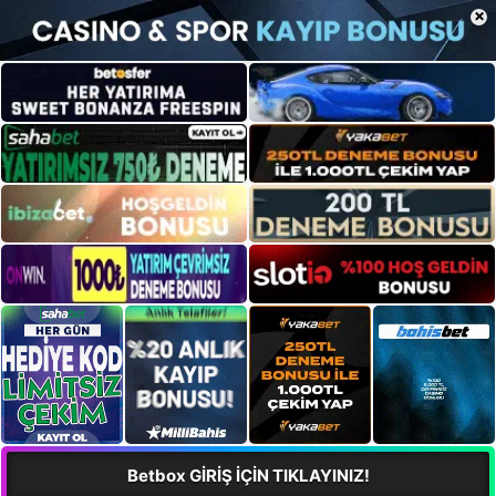
×
Betbox GİRİŞ İÇİN TIKLAYINIZ!