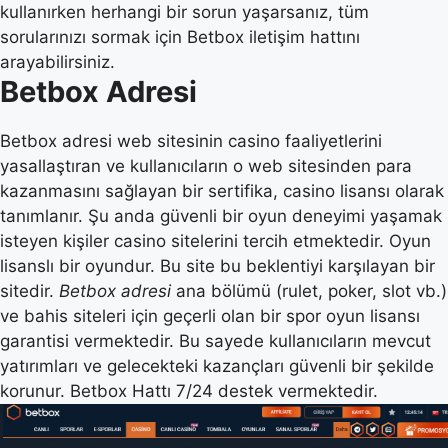
kullanırken herhangi bir sorun yaşarsanız, tüm
sorularınızı sormak için Betbox iletişim hattını
arayabilirsiniz.
Betbox Adresi
Betbox adresi web sitesinin casino faaliyetlerini
yasallaştıran ve kullanıcıların o web sitesinden para
kazanmasını sağlayan bir sertifika, casino lisansı olarak
tanımlanır. Şu anda güvenli bir oyun deneyimi yaşamak
isteyen kişiler casino sitelerini tercih etmektedir. Oyun
lisanslı bir oyundur. Bu site bu beklentiyi karşılayan bir
sitedir.
Betbox adresi
ana bölümü (rulet, poker, slot vb.)
ve bahis siteleri için geçerli olan bir spor oyun lisansı
garantisi vermektedir. Bu sayede kullanıcıların mevcut
yatırımları ve gelecekteki kazançları güvenli bir şekilde
korunur. Betbox Hattı 7/24 destek vermektedir.