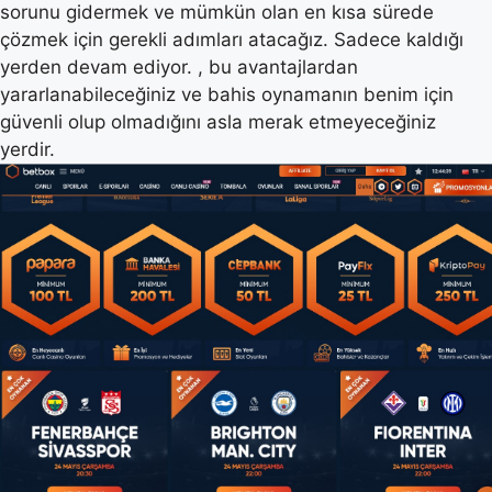
sorunu gidermek ve mümkün olan en kısa sürede
çözmek için gerekli adımları atacağız. Sadece kaldığı
yerden devam ediyor. , bu avantajlardan
yararlanabileceğiniz ve bahis oynamanın benim için
güvenli olup olmadığını asla merak etmeyeceğiniz
yerdir.