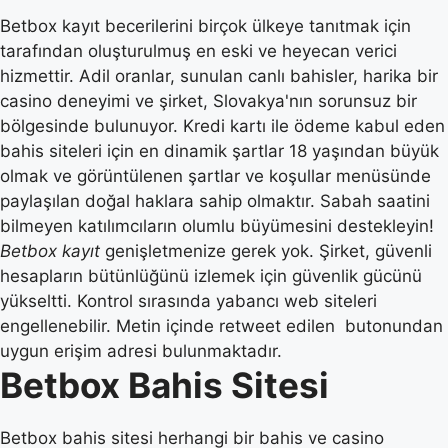
Betbox kayıt becerilerini birçok ülkeye tanıtmak için
tarafından oluşturulmuş en eski ve heyecan verici
hizmettir. Adil oranlar, sunulan canlı bahisler, harika bir
casino deneyimi ve şirket, Slovakya'nın sorunsuz bir
bölgesinde bulunuyor. Kredi kartı ile ödeme kabul eden
bahis siteleri için en dinamik şartlar 18 yaşından büyük
olmak ve görüntülenen şartlar ve koşullar menüsünde
paylaşılan doğal haklara sahip olmaktır. Sabah saatini
bilmeyen katılımcıların olumlu büyümesini destekleyin!
Betbox kayıt
genişletmenize gerek yok. Şirket, güvenli
hesapların bütünlüğünü izlemek için güvenlik gücünü
yükseltti. Kontrol sırasında yabancı web siteleri
engellenebilir. Metin içinde retweet edilen butonundan
uygun erişim adresi bulunmaktadır.
Betbox Bahis Sitesi
Betbox bahis sitesi herhangi bir bahis ve casino