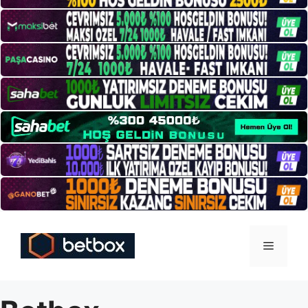
İçeriğe
atla
Menü