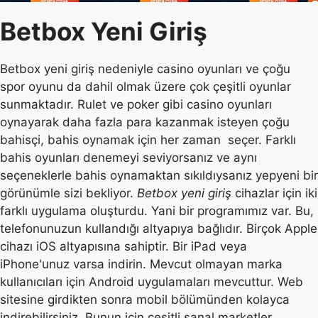
Betbox Yeni Giriş
Betbox yeni giriş nedeniyle casino oyunları ve çoğu
spor oyunu da dahil olmak üzere çok çeşitli oyunlar
sunmaktadır. Rulet ve poker gibi casino oyunları
oynayarak daha fazla para kazanmak isteyen çoğu
bahisçi, bahis oynamak için her zaman seçer. Farklı
bahis oyunları denemeyi seviyorsanız ve aynı
seçeneklerle bahis oynamaktan sıkıldıysanız yepyeni bir
görünümle sizi bekliyor.
Betbox yeni giriş
cihazlar için iki
farklı uygulama oluşturdu. Yani bir programımız var. Bu,
telefonunuzun kullandığı altyapıya bağlıdır. Birçok Apple
cihazı iOS altyapısına sahiptir. Bir iPad veya
iPhone'unuz varsa indirin. Mevcut olmayan marka
kullanıcıları için Android uygulamaları mevcuttur. Web
sitesine girdikten sonra mobil bölümünden kolayca
indirebilirsiniz. Bunun için çeşitli sanal marketler