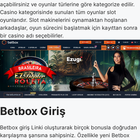
açabilirsiniz ve oyunlar türlerine göre kategorize edilir.
Casino kategorisinde sunulan tüm oyunlar slot
oyunlarıdır. Slot makinelerini oynamaktan hoşlanan
arkadaşlar, oyun sürecini başlatmak için kayıttan sonra
bir casino adı seçebilirler.
Betbox Giriş
Betbox giriş Linki oluşturarak birçok bonusla doğrudan
karşılaşma şansına sahipsiniz. Özellikle yeni Betbox