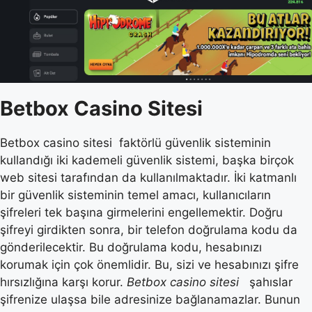
Betbox Casino Sitesi
Betbox casino sitesi faktörlü güvenlik sisteminin
kullandığı iki kademeli güvenlik sistemi, başka birçok
web sitesi tarafından da kullanılmaktadır. İki katmanlı
bir güvenlik sisteminin temel amacı, kullanıcıların
şifreleri tek başına girmelerini engellemektir. Doğru
şifreyi girdikten sonra, bir telefon doğrulama kodu da
gönderilecektir. Bu doğrulama kodu, hesabınızı
korumak için çok önemlidir. Bu, sizi ve hesabınızı şifre
hırsızlığına karşı korur.
Betbox casino sitesi
şahıslar
şifrenize ulaşsa bile adresinize bağlanamazlar. Bunun