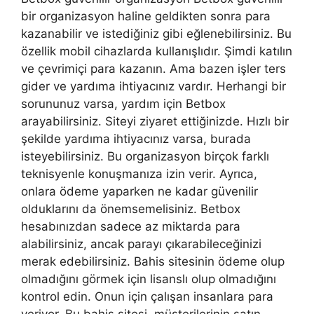
bir organizasyon haline geldikten sonra para
kazanabilir ve istediğiniz gibi eğlenebilirsiniz. Bu
özellik mobil cihazlarda kullanışlıdır. Şimdi katılın
ve çevrimiçi para kazanın. Ama bazen işler ters
gider ve yardıma ihtiyacınız vardır. Herhangi bir
sorununuz varsa, yardım için Betbox
arayabilirsiniz. Siteyi ziyaret ettiğinizde. Hızlı bir
şekilde yardıma ihtiyacınız varsa, burada
isteyebilirsiniz. Bu organizasyon birçok farklı
teknisyenle konuşmanıza izin verir. Ayrıca,
onlara ödeme yaparken ne kadar güvenilir
olduklarını da önemsemelisiniz. Betbox
hesabınızdan sadece az miktarda para
alabilirsiniz, ancak parayı çıkarabileceğinizi
merak edebilirsiniz. Bahis sitesinin ödeme olup
olmadığını görmek için lisanslı olup olmadığını
kontrol edin. Onun için çalışan insanlara para