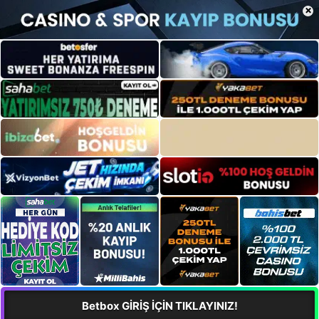
×
Betbox GİRİŞ İÇİN TIKLAYINIZ!