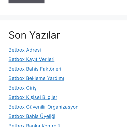
Son Yazılar
Betbox Adresi
Betbox Kayıt Verileri
Betbox Bahis Faktörleri
Betbox Bekleme Yardımı
Betbox Giriş
Betbox Kişisel Bilgiler
Betbox Güvenilir Organizasyon
Betbox Bahis Üyeliği
Betbox Banka Kontrolü