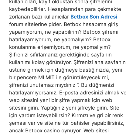
kullanıcıları, kayıt olduktan sonra şifrelerini
kaybedebilirler. Hesaplarından para çekmekte
zorlanan bazı kullanıcılar
Betbox Son Adresi
forum sitelerine gider. Betbox hesabıma giriş
yapamıyorum, ne yapabilirim? Betbox şifremi
hatırlayamıyorum, ne yapmalıyım? Betbox
konularıma erişemiyorum, ne yapmalıyım?
Şifrenizi sıfırlamanız gerektiğinde sayfanın
kullanımı kolay görünüyor. Şifrenizi ana sayfanın
üstüne girmek için düğmeye bastığınızda, yeni
bir pencere MI MIT ile görüntüleyecek mi,
şifrenizi unutamaz mıydınız ”. Bu düğmenizi
hatırlayamıyorsanız. E-posta adresinizi almak ve
web sitesini yeni bir şifre yapmak için web
sitesini girin. Yaptığınız yeni şifreyle girin. Site
için yardım isteyebilirsin? Kırmızı ve gri bir renk
şeması var ve site ne tür bahisler yapabilirsiniz,
ancak Betbox casino oynuyor. Web sitesi