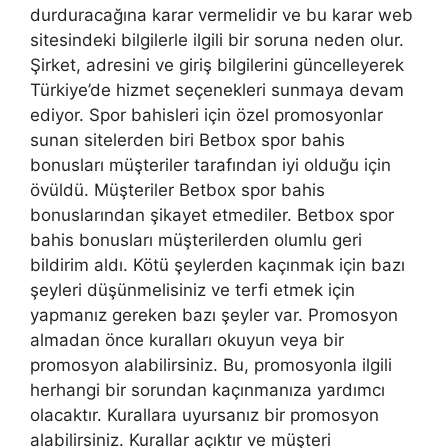
durduracağına karar vermelidir ve bu karar web
sitesindeki bilgilerle ilgili bir soruna neden olur.
Şirket, adresini ve giriş bilgilerini güncelleyerek
Türkiye’de hizmet seçenekleri sunmaya devam
ediyor. Spor bahisleri için özel promosyonlar
sunan sitelerden biri Betbox spor bahis
bonusları müşteriler tarafından iyi olduğu için
övüldü. Müşteriler Betbox spor bahis
bonuslarından şikayet etmediler. Betbox spor
bahis bonusları müşterilerden olumlu geri
bildirim aldı. Kötü şeylerden kaçınmak için bazı
şeyleri düşünmelisiniz ve terfi etmek için
yapmanız gereken bazı şeyler var. Promosyon
almadan önce kuralları okuyun veya bir
promosyon alabilirsiniz. Bu, promosyonla ilgili
herhangi bir sorundan kaçınmanıza yardımcı
olacaktır. Kurallara uyursanız bir promosyon
alabilirsiniz. Kurallar açıktır ve müşteri