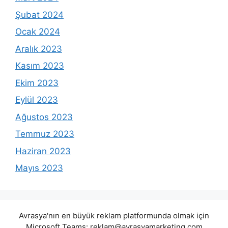
Şubat 2024
Ocak 2024
Aralık 2023
Kasım 2023
Ekim 2023
Eylül 2023
Ağustos 2023
Temmuz 2023
Haziran 2023
Mayıs 2023
Avrasya'nın en büyük reklam platformunda olmak için
Microsoft Teams:
reklam@avrasyamarketing.com