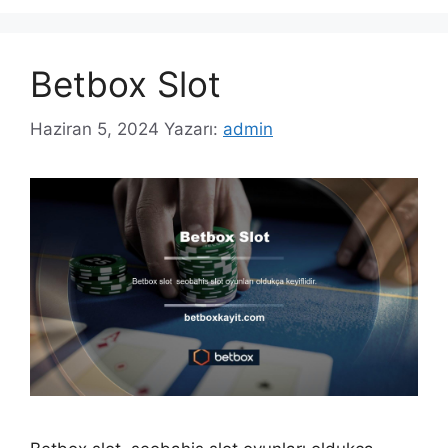
Betbox Slot
Haziran 5, 2024
Yazarı:
admin