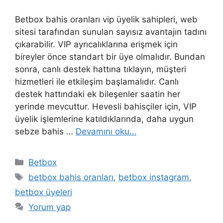
Betbox bahis oranları vip üyelik sahipleri, web
sitesi tarafından sunulan sayısız avantajın tadını
çıkarabilir. VIP ayrıcalıklarına erişmek için
bireyler önce standart bir üye olmalıdır. Bundan
sonra, canlı destek hattına tıklayın, müşteri
hizmetleri ile etkileşim başlamalıdır. Canlı
destek hattındaki ek bileşenler saatin her
yerinde mevcuttur. Hevesli bahisçiler için, VIP
üyelik işlemlerine katıldıklarında, daha uygun
sebze bahis …
Devamını oku…
Kategoriler
Betbox
Etiketler
betbox bahis oranları
,
betbox instagram
,
betbox üyeleri
Yorum yap