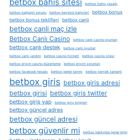
betbox bahis sitesi
betbox bahis yasağı
betbox bonus
betbox bağlantı sorunu
betbox beyzbol bahisleri
betbox bonus teklifleri
betbox canli
betbox canli maç izle
Betbox Canlı Casino
betbox canlı casino oyunları
betbox canlı destek
betbox canlı oyunlar
betbox canlı yardım
betbox casino hizmeti
betbox casino sitesi
betbox erişim casino düzenleme
betbox erişim sorunları
betbox facebook hesabı
betbox genel tanımı
betbox gerçek zamanlı
betbox giris
betbox giris adresi
betbox girisi
betbox giris twitter
betbox giris yap
betbox giriş bilgileri
betbox güncel adres
betbox güncel adresi
betbox güvenlir mi
betbox hakkında genel bilgi