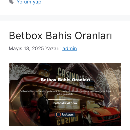
Yorum yap
Betbox Bahis Oranları
Mayıs 18, 2025
Yazarı:
admin