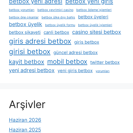
betbox yeni adresi
betbox yeni giris
betbox yorumları
betbox çevrimiçi casino
betbox ödeme i̇şlemleri
betbox üyeleri
betbox öne çıkanlar
betbox ülke dışı bahis
betbox üyelik
betbox üyelik formu
betbox üyelik i̇şlemleri
casino sitesi betbox
betbox şikayeti
canli betbox
giris adresi betbox
giris betbox
girisi betbox
güncel adresi betbox
mobil betbox
kayit betbox
twitter betbox
yeni adresi betbox
yeni giris betbox
yorumları
Arşivler
Haziran 2026
Haziran 2025