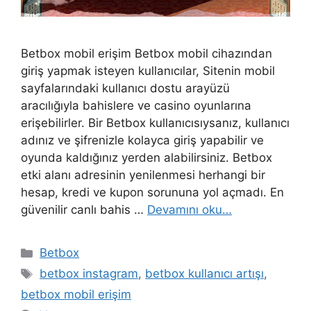
Betbox mobil erişim Betbox mobil cihazından
giriş yapmak isteyen kullanıcılar, Sitenin mobil
sayfalarındaki kullanıcı dostu arayüzü
aracılığıyla bahislere ve casino oyunlarına
erişebilirler. Bir Betbox kullanıcısıysanız, kullanıcı
adınız ve şifrenizle kolayca giriş yapabilir ve
oyunda kaldığınız yerden alabilirsiniz. Betbox
etki alanı adresinin yenilenmesi herhangi bir
hesap, kredi ve kupon sorununa yol açmadı. En
güvenilir canlı bahis …
Devamını oku…
Kategoriler
Betbox
Etiketler
betbox instagram
,
betbox kullanıcı artışı
,
betbox mobil erişim