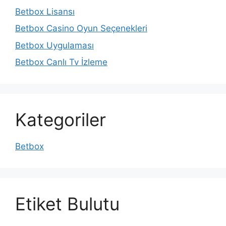
Betbox Lisansı
Betbox Casino Oyun Seçenekleri
Betbox Uygulaması
Betbox Canlı Tv İzleme
Kategoriler
Betbox
Etiket Bulutu