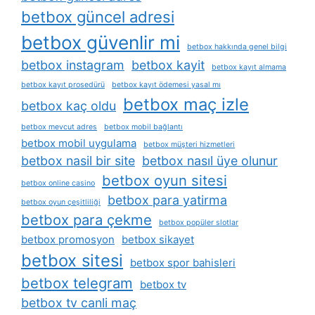
betbox güncel adresi
betbox güvenlir mi
betbox hakkında genel bilgi
betbox instagram
betbox kayit
betbox kayıt almama
betbox kayıt prosedürü
betbox kayıt ödemesi yasal mı
betbox maç izle
betbox kaç oldu
betbox mevcut adres
betbox mobil bağlantı
betbox mobil uygulama
betbox müşteri hizmetleri
betbox nasil bir site
betbox nasıl üye olunur
betbox oyun sitesi
betbox online casino
betbox para yatirma
betbox oyun çeşitliliği
betbox para çekme
betbox popüler slotlar
betbox promosyon
betbox sikayet
betbox sitesi
betbox spor bahisleri
betbox telegram
betbox tv
betbox tv canli maç