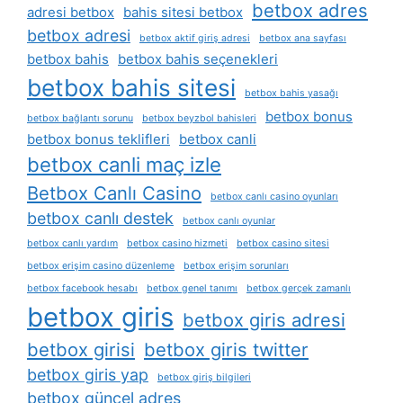
betbox adres
adresi betbox
bahis sitesi betbox
betbox adresi
betbox aktif giriş adresi
betbox ana sayfası
betbox bahis
betbox bahis seçenekleri
betbox bahis sitesi
betbox bahis yasağı
betbox bonus
betbox bağlantı sorunu
betbox beyzbol bahisleri
betbox bonus teklifleri
betbox canli
betbox canli maç izle
Betbox Canlı Casino
betbox canlı casino oyunları
betbox canlı destek
betbox canlı oyunlar
betbox canlı yardım
betbox casino hizmeti
betbox casino sitesi
betbox erişim casino düzenleme
betbox erişim sorunları
betbox facebook hesabı
betbox genel tanımı
betbox gerçek zamanlı
betbox giris
betbox giris adresi
betbox girisi
betbox giris twitter
betbox giris yap
betbox giriş bilgileri
betbox güncel adres