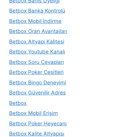
Betbox Bahis Üyeliği
Betbox Banka Kontrolü
Betbox Mobil İndirme
Betbox Oran Avantajları
Betbox Altyapı Kalitesi
Betbox Youtube Kanalı
Betbox Soru Cevapları
Betbox Poker Çeşitleri
Betbox Bingo Deneyimi
Betbox Güvenilir Adres
Betbox
Betbox Mobil Erişim
Betbox Poker Heyecanı
Betbox Kalite Altyapısı