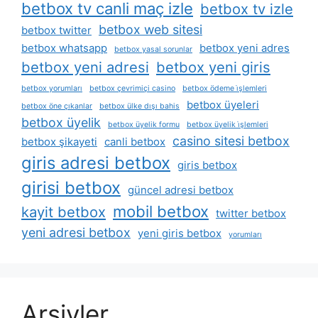
betbox tv canli maç izle
betbox tv izle
betbox web sitesi
betbox twitter
betbox whatsapp
betbox yeni adres
betbox yasal sorunlar
betbox yeni adresi
betbox yeni giris
betbox yorumları
betbox çevrimiçi casino
betbox ödeme i̇şlemleri
betbox üyeleri
betbox öne çıkanlar
betbox ülke dışı bahis
betbox üyelik
betbox üyelik formu
betbox üyelik i̇şlemleri
casino sitesi betbox
betbox şikayeti
canli betbox
giris adresi betbox
giris betbox
girisi betbox
güncel adresi betbox
mobil betbox
kayit betbox
twitter betbox
yeni adresi betbox
yeni giris betbox
yorumları
Arşivler