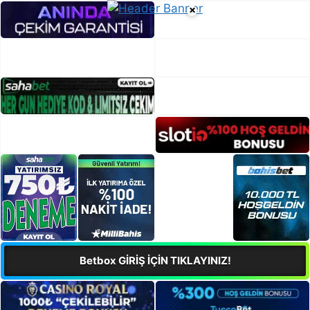
×
Betbox GİRİŞ İÇİN TIKLAYINIZ!