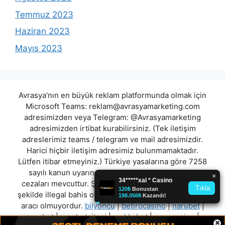
Temmuz 2023
Haziran 2023
Mayıs 2023
Avrasya'nın en büyük reklam platformunda olmak için
Microsoft Teams:
reklam@avrasyamarketing.com
adresimizden veya Telegram: @Avrasyamarketing
adresimizden irtibat kurabilirsiniz. (Tek iletişim
adreslerimiz teams / telegram ve mail adresimizdir.
Harici hiçbir iletişim adresimiz bulunmamaktadır.
Lütfen itibar etmeyiniz.) Türkiye yasalarına göre 7258
sayılı kanun uyarınca yasa dışı bahis oynamanın
cezaları mevcuttur. Şu an bulunduğunuz site hiç bir
şekilde illegal bahis oyunları oynatmıyor ve oynamaya
aracı olmuyordur.
bilyoncu
|
betirocasino
|
narubet
|
sosabet
|
crosbetsitesi
|
mokkabet
|
gececasino
|
×