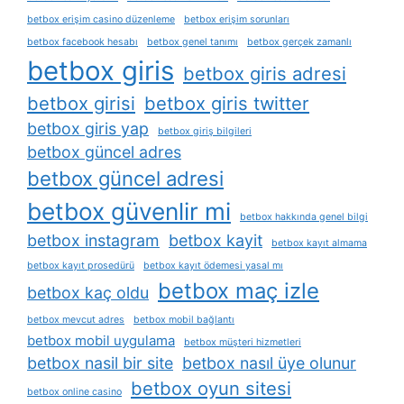
betbox erişim casino düzenleme
betbox erişim sorunları
betbox facebook hesabı
betbox genel tanımı
betbox gerçek zamanlı
betbox giris
betbox giris adresi
betbox girisi
betbox giris twitter
betbox giris yap
betbox giriş bilgileri
betbox güncel adres
betbox güncel adresi
betbox güvenlir mi
betbox hakkında genel bilgi
betbox instagram
betbox kayit
betbox kayıt almama
betbox kayıt prosedürü
betbox kayıt ödemesi yasal mı
betbox maç izle
betbox kaç oldu
betbox mevcut adres
betbox mobil bağlantı
betbox mobil uygulama
betbox müşteri hizmetleri
betbox nasil bir site
betbox nasıl üye olunur
betbox oyun sitesi
betbox online casino