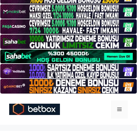
İçeriğe
atla
Menü