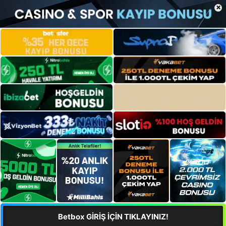
×
Betbox GİRİŞ İÇİN TIKLAYINIZ!