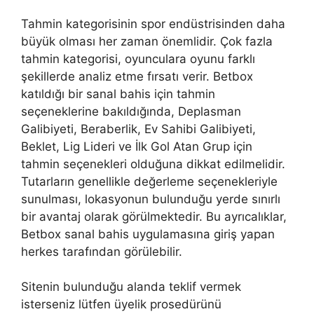
Tahmin kategorisinin spor endüstrisinden daha
büyük olması her zaman önemlidir. Çok fazla
tahmin kategorisi, oyunculara oyunu farklı
şekillerde analiz etme fırsatı verir. Betbox
katıldığı bir sanal bahis için tahmin
seçeneklerine bakıldığında, Deplasman
Galibiyeti, Beraberlik, Ev Sahibi Galibiyeti,
Beklet, Lig Lideri ve İlk Gol Atan Grup için
tahmin seçenekleri olduğuna dikkat edilmelidir.
Tutarların genellikle değerleme seçenekleriyle
sunulması, lokasyonun bulunduğu yerde sınırlı
bir avantaj olarak görülmektedir. Bu ayrıcalıklar,
Betbox sanal bahis uygulamasına giriş yapan
herkes tarafından görülebilir.
Sitenin bulunduğu alanda teklif vermek
isterseniz lütfen üyelik prosedürünü