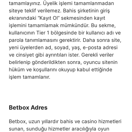
tamamlayınız. Üyelik işlemi tamamlanmadan
siteye teklif verilemez. Bahis şirketinin giriş
ekranındaki “Kayıt Ol” sekmesinden kayıt
işlemini tamamlamak mümkündür. Bu sekme,
kullanıcının Tier 1 bölgesinde bir kullanıcı adı ve
parola tanımlamasını gerektirir. Daha sonra site,
yeni üyelerden ad, soyad, yaş, e-posta adresi
ve cinsiyet gibi ayrıntıları ister. Gerekli veriler
belirlenip gönderildikten sonra, oyuncu sitenin
hüküm ve koşullarını okuyup kabul ettiğinde
işlem tamamlanır.
Betbox Adres
Betbox, uzun yıllardır bahis ve casino hizmetleri
sunan, sunduğu hizmetler aracılığıyla oyun