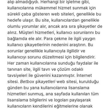
alıp almadığıydı. Herhangi bir işletme gibi,
kullanıcılarına mükemmel hizmet sunmak için
sürekli çaba gösteren web siteleri, genellikle bu
hedefe ulaşır. Bu site, kullanıcılardan genellikle
olumlu yorumlar alır, ancak ara sıra şikayetler de
alırız. Müşteri hizmetleri, kullanıcı sorunlarını bu
bağlamda ele alır. Para çekme ile ilgili yaygın
kullanıcı şikayetlerinin nedenini araştırın. Bu
sorunlar genellikle kullanıcıyla ilgilidir ve
kullanıcıyı sorunu düzeltmesi için bilgilendirir.
Her zaman kullanıcılarına sunduğu faydalar ile
tanınan site, ilgili tavrı ve çözüm odaklı
tavsiyeleri ile güvenini kazanmıştır. İnternet
sitesi.
Betbox şikayetleri
web sitesi, kurulduğu
günden bu yana kullanıcılarına lisanslama
hizmetleri sunmuş, ana sayfada kullanılan tüm
lisanslama bilgilerini ve logoları paylaşarak
kullanıcıların kendilerini eğitmelerine olanak