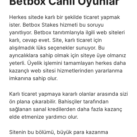
Betbox Canlı Oyunlar
Herkes sitede karlı bir şekilde ticaret yapmak
ister. Betbox Stakes hizmeti bu soruyu
yanıtlıyor. Betbox tanıtımlarıyla ilgili web siteleri
karlı, cevap evet. Site, karlı ticaret için
alışılmadık lüks seçenekler sunuyor. Bu
ayrıcalıklara sahip olmak için siteye üye olmanız
yeterli. Üyelik işlemini tamamlayan herkes daha
kazançlı web sitesi hizmetlerinden yararlanma
imkanına sahip olur.
Karlı ticaret yapmaya kararlı olanlar arasında sizi
ön plana çıkarabilir. Bahisçiler tarafından
sağlanan sanal kredilerden daha fazla kazanç
elde etmenize yardımcı olur.
Sitenin bu bölümü, büyük para kazanma