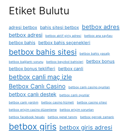
Etiket Bulutu
betbox adres
adresi betbox
bahis sitesi betbox
betbox adresi
betbox aktif giriş adresi
betbox ana sayfası
betbox bahis
betbox bahis seçenekleri
betbox bahis sitesi
betbox bahis yasağı
betbox bonus
betbox bağlantı sorunu
betbox beyzbol bahisleri
betbox bonus teklifleri
betbox canli
betbox canli maç izle
Betbox Canlı Casino
betbox canlı casino oyunları
betbox canlı destek
betbox canlı oyunlar
betbox canlı yardım
betbox casino hizmeti
betbox casino sitesi
betbox erişim casino düzenleme
betbox erişim sorunları
betbox facebook hesabı
betbox genel tanımı
betbox gerçek zamanlı
betbox giris
betbox giris adresi