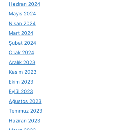
Haziran 2024
Mayıs 2024
Nisan 2024
Mart 2024
Şubat 2024
Ocak 2024
Aralık 2023
Kasım 2023
Ekim 2023
Eylül 2023
Ağustos 2023
Temmuz 2023
Haziran 2023