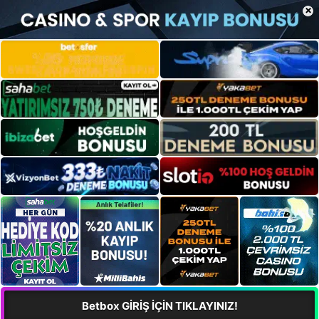
×
Betbox GİRİŞ İÇİN TIKLAYINIZ!