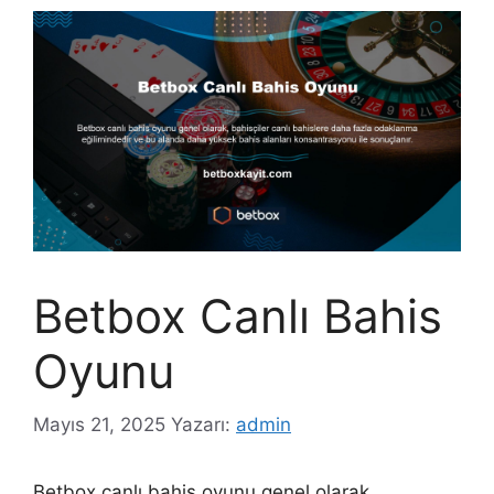
Betbox Canlı Bahis
Oyunu
Mayıs 21, 2025
Yazarı:
admin
Betbox canlı bahis oyunu genel olarak,