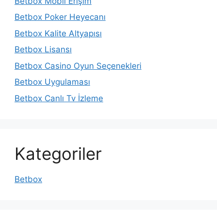
Betbox Mobil Erişim
Betbox Poker Heyecanı
Betbox Kalite Altyapısı
Betbox Lisansı
Betbox Casino Oyun Seçenekleri
Betbox Uygulaması
Betbox Canlı Tv İzleme
Kategoriler
Betbox