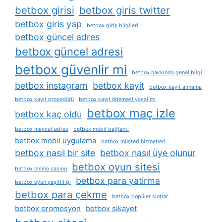
betbox girisi
betbox giris twitter
betbox giris yap
betbox giriş bilgileri
betbox güncel adres
betbox güncel adresi
betbox güvenlir mi
betbox hakkında genel bilgi
betbox instagram
betbox kayit
betbox kayıt almama
betbox kayıt prosedürü
betbox kayıt ödemesi yasal mı
betbox maç izle
betbox kaç oldu
betbox mevcut adres
betbox mobil bağlantı
betbox mobil uygulama
betbox müşteri hizmetleri
betbox nasil bir site
betbox nasıl üye olunur
betbox oyun sitesi
betbox online casino
betbox para yatirma
betbox oyun çeşitliliği
betbox para çekme
betbox popüler slotlar
betbox promosyon
betbox sikayet