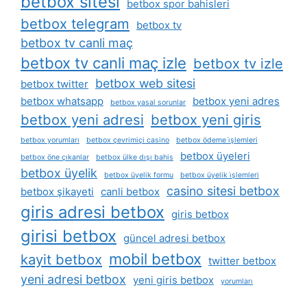
betbox sitesi
betbox spor bahisleri
betbox telegram
betbox tv
betbox tv canli maç
betbox tv canli maç izle
betbox tv izle
betbox web sitesi
betbox twitter
betbox whatsapp
betbox yeni adres
betbox yasal sorunlar
betbox yeni adresi
betbox yeni giris
betbox yorumları
betbox çevrimiçi casino
betbox ödeme i̇şlemleri
betbox üyeleri
betbox öne çıkanlar
betbox ülke dışı bahis
betbox üyelik
betbox üyelik formu
betbox üyelik i̇şlemleri
casino sitesi betbox
betbox şikayeti
canli betbox
giris adresi betbox
giris betbox
girisi betbox
güncel adresi betbox
mobil betbox
kayit betbox
twitter betbox
yeni adresi betbox
yeni giris betbox
yorumları