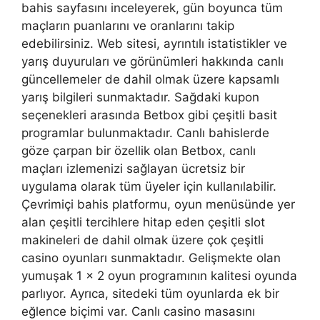
bahis sayfasını inceleyerek, gün boyunca tüm
maçların puanlarını ve oranlarını takip
edebilirsiniz. Web sitesi, ayrıntılı istatistikler ve
yarış duyuruları ve görünümleri hakkında canlı
güncellemeler de dahil olmak üzere kapsamlı
yarış bilgileri sunmaktadır. Sağdaki kupon
seçenekleri arasında Betbox gibi çeşitli basit
programlar bulunmaktadır. Canlı bahislerde
göze çarpan bir özellik olan Betbox, canlı
maçları izlemenizi sağlayan ücretsiz bir
uygulama olarak tüm üyeler için kullanılabilir.
Çevrimiçi bahis platformu, oyun menüsünde yer
alan çeşitli tercihlere hitap eden çeşitli slot
makineleri de dahil olmak üzere çok çeşitli
casino oyunları sunmaktadır. Gelişmekte olan
yumuşak 1 x 2 oyun programının kalitesi oyunda
parlıyor. Ayrıca, sitedeki tüm oyunlarda ek bir
eğlence biçimi var. Canlı casino masasını