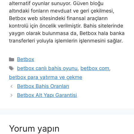
alternatif oyunlar sunuyor. Güven bloğu
altındaki fonların mevduat ve geri çekilmesi,
Betbox web sitesindeki finansal araçların
kontrolü için öncelik verilmiştir. Bahis sitelerinde
yaygın olarak bulunmasa da, Betbox hala banka
transferleri yoluyla işlemlerin işlenmesini sağlar.
Kategoriler
Betbox
Etiketler
betbox canlı bahis oyunu
,
betbox com
,
betbox para yatırma ve çekme
Betbox Bahis Oranları
Betbox Alt Yapı Garantisi
Yorum yapın