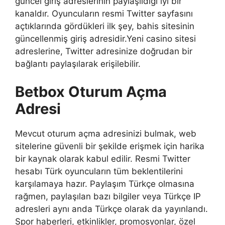
güncel giriş adreslerinin paylaşıldığı iyi bir
kanaldır. Oyuncuların resmi Twitter sayfasını
açtıklarında gördükleri ilk şey, bahis sitesinin
güncellenmiş giriş adresidir.Yeni casino sitesi
adreslerine, Twitter adresinize doğrudan bir
bağlantı paylaşılarak erişilebilir.
Betbox Oturum Açma
Adresi
Mevcut oturum açma adresinizi bulmak, web
sitelerine güvenli bir şekilde erişmek için harika
bir kaynak olarak kabul edilir. Resmi Twitter
hesabı Türk oyuncuların tüm beklentilerini
karşılamaya hazır. Paylaşım Türkçe olmasına
rağmen, paylaşılan bazı bilgiler veya Türkçe IP
adresleri aynı anda Türkçe olarak da yayınlandı.
Spor haberleri, etkinlikler, promosyonlar, özel