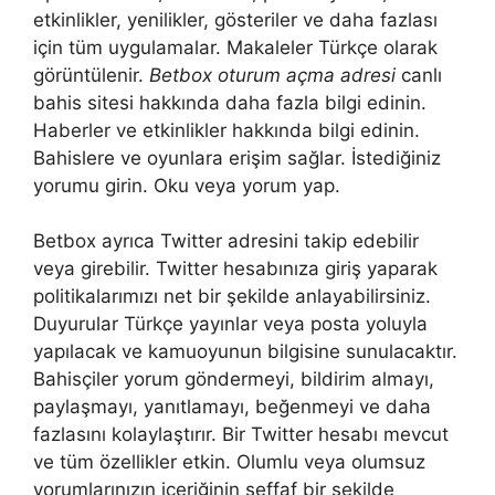
etkinlikler, yenilikler, gösteriler ve daha fazlası
için tüm uygulamalar. Makaleler Türkçe olarak
görüntülenir.
Betbox oturum açma adresi
canlı
bahis sitesi hakkında daha fazla bilgi edinin.
Haberler ve etkinlikler hakkında bilgi edinin.
Bahislere ve oyunlara erişim sağlar. İstediğiniz
yorumu girin. Oku veya yorum yap.
Betbox ayrıca Twitter adresini takip edebilir
veya girebilir. Twitter hesabınıza giriş yaparak
politikalarımızı net bir şekilde anlayabilirsiniz.
Duyurular Türkçe yayınlar veya posta yoluyla
yapılacak ve kamuoyunun bilgisine sunulacaktır.
Bahisçiler yorum göndermeyi, bildirim almayı,
paylaşmayı, yanıtlamayı, beğenmeyi ve daha
fazlasını kolaylaştırır. Bir Twitter hesabı mevcut
ve tüm özellikler etkin. Olumlu veya olumsuz
yorumlarınızın içeriğinin şeffaf bir şekilde