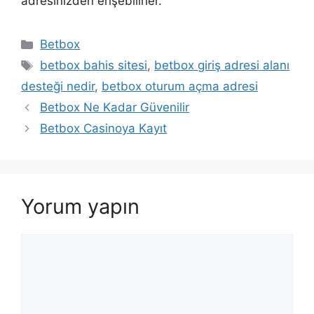
adresinizden erişebilirler.
Kategoriler
Betbox
Etiketler
betbox bahis sitesi
,
betbox giriş adresi alanı
desteği nedir
,
betbox oturum açma adresi
Betbox Ne Kadar Güvenilir
Betbox Casinoya Kayıt
Yorum yapın
Yorum