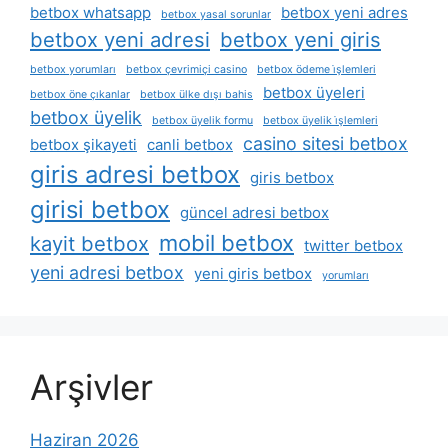
betbox whatsapp
betbox yeni adres
betbox yasal sorunlar
betbox yeni adresi
betbox yeni giris
betbox yorumları
betbox çevrimiçi casino
betbox ödeme i̇şlemleri
betbox üyeleri
betbox öne çıkanlar
betbox ülke dışı bahis
betbox üyelik
betbox üyelik formu
betbox üyelik i̇şlemleri
casino sitesi betbox
betbox şikayeti
canli betbox
giris adresi betbox
giris betbox
girisi betbox
güncel adresi betbox
mobil betbox
kayit betbox
twitter betbox
yeni adresi betbox
yeni giris betbox
yorumları
Arşivler
Haziran 2026