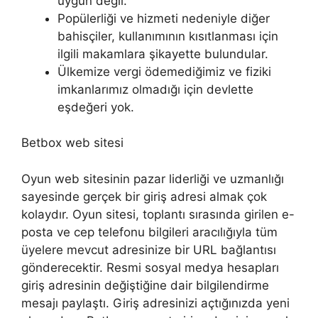
uygun değil.
Popülerliği ve hizmeti nedeniyle diğer
bahisçiler, kullanımının kısıtlanması için
ilgili makamlara şikayette bulundular.
Ülkemize vergi ödemediğimiz ve fiziki
imkanlarımız olmadığı için devlette
eşdeğeri yok.
Betbox web sitesi
Oyun web sitesinin pazar liderliği ve uzmanlığı
sayesinde gerçek bir giriş adresi almak çok
kolaydır. Oyun sitesi, toplantı sırasında girilen e-
posta ve cep telefonu bilgileri aracılığıyla tüm
üyelere mevcut adresinize bir URL bağlantısı
gönderecektir. Resmi sosyal medya hesapları
giriş adresinin değiştiğine dair bilgilendirme
mesajı paylaştı. Giriş adresinizi açtığınızda yeni