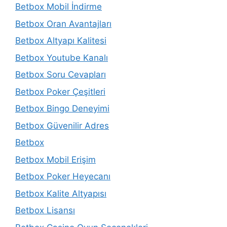
Betbox Mobil İndirme
Betbox Oran Avantajları
Betbox Altyapı Kalitesi
Betbox Youtube Kanalı
Betbox Soru Cevapları
Betbox Poker Çeşitleri
Betbox Bingo Deneyimi
Betbox Güvenilir Adres
Betbox
Betbox Mobil Erişim
Betbox Poker Heyecanı
Betbox Kalite Altyapısı
Betbox Lisansı