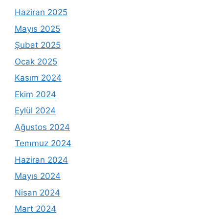
Haziran 2025
Mayıs 2025
Şubat 2025
Ocak 2025
Kasım 2024
Ekim 2024
Eylül 2024
Ağustos 2024
Temmuz 2024
Haziran 2024
Mayıs 2024
Nisan 2024
Mart 2024