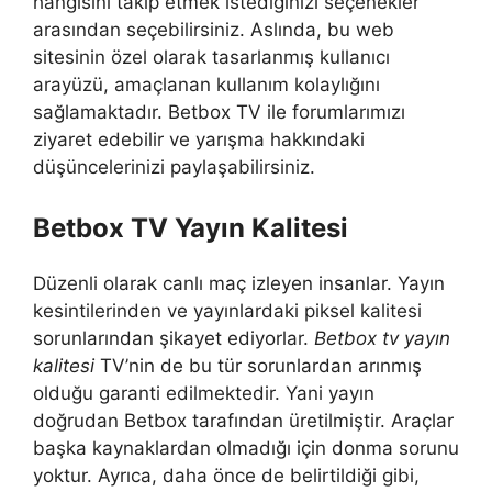
hangisini takip etmek istediğinizi seçenekler
arasından seçebilirsiniz. Aslında, bu web
sitesinin özel olarak tasarlanmış kullanıcı
arayüzü, amaçlanan kullanım kolaylığını
sağlamaktadır. Betbox TV ile forumlarımızı
ziyaret edebilir ve yarışma hakkındaki
düşüncelerinizi paylaşabilirsiniz.
Betbox TV Yayın Kalitesi
Düzenli olarak canlı maç izleyen insanlar. Yayın
kesintilerinden ve yayınlardaki piksel kalitesi
sorunlarından şikayet ediyorlar.
Betbox tv yayın
kalitesi
TV’nin de bu tür sorunlardan arınmış
olduğu garanti edilmektedir. Yani yayın
doğrudan Betbox tarafından üretilmiştir. Araçlar
başka kaynaklardan olmadığı için donma sorunu
yoktur. Ayrıca, daha önce de belirtildiği gibi,