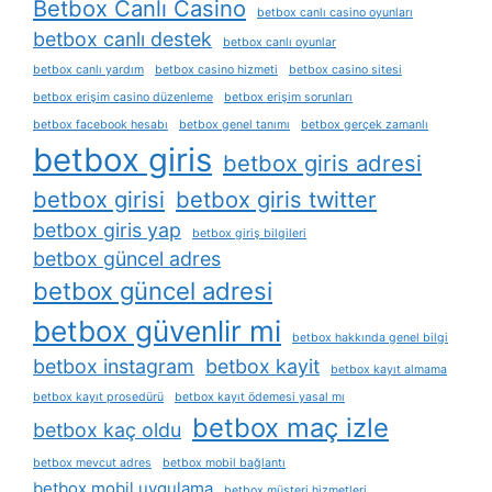
Betbox Canlı Casino
betbox canlı casino oyunları
betbox canlı destek
betbox canlı oyunlar
betbox canlı yardım
betbox casino hizmeti
betbox casino sitesi
betbox erişim casino düzenleme
betbox erişim sorunları
betbox facebook hesabı
betbox genel tanımı
betbox gerçek zamanlı
betbox giris
betbox giris adresi
betbox girisi
betbox giris twitter
betbox giris yap
betbox giriş bilgileri
betbox güncel adres
betbox güncel adresi
betbox güvenlir mi
betbox hakkında genel bilgi
betbox instagram
betbox kayit
betbox kayıt almama
betbox kayıt prosedürü
betbox kayıt ödemesi yasal mı
betbox maç izle
betbox kaç oldu
betbox mevcut adres
betbox mobil bağlantı
betbox mobil uygulama
betbox müşteri hizmetleri