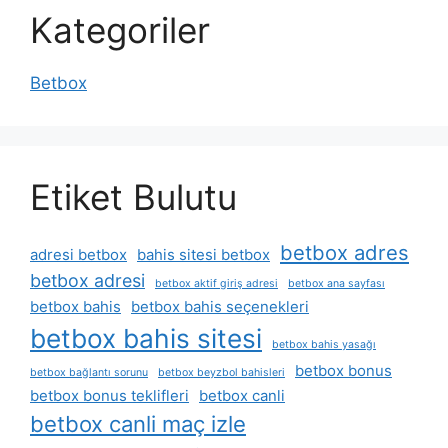
Kategoriler
Betbox
Etiket Bulutu
betbox adres
adresi betbox
bahis sitesi betbox
betbox adresi
betbox aktif giriş adresi
betbox ana sayfası
betbox bahis
betbox bahis seçenekleri
betbox bahis sitesi
betbox bahis yasağı
betbox bonus
betbox bağlantı sorunu
betbox beyzbol bahisleri
betbox bonus teklifleri
betbox canli
betbox canli maç izle