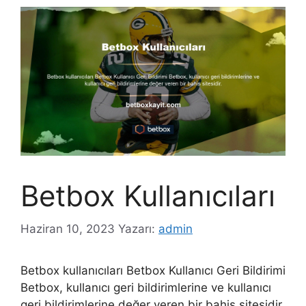
Betbox Kullanıcıları
Haziran 10, 2023
Yazarı:
admin
Betbox kullanıcıları Betbox Kullanıcı Geri Bildirimi
Betbox, kullanıcı geri bildirimlerine ve kullanıcı
geri bildirimlerine değer veren bir bahis sitesidir.