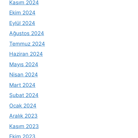
Kasım 2024
Ekim 2024
Eylül 2024
Ağustos 2024
Temmuz 2024
Haziran 2024
Mayıs 2024
Nisan 2024
Mart 2024
Şubat 2024
Ocak 2024
Aralık 2023
Kasım 2023
Ekim 2023