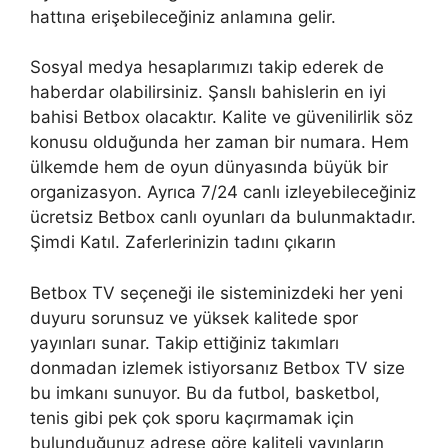
hattına erişebileceğiniz anlamına gelir.
Sosyal medya hesaplarımızı takip ederek de
haberdar olabilirsiniz. Şanslı bahislerin en iyi
bahisi Betbox olacaktır. Kalite ve güvenilirlik söz
konusu olduğunda her zaman bir numara. Hem
ülkemde hem de oyun dünyasında büyük bir
organizasyon. Ayrıca 7/24 canlı izleyebileceğiniz
ücretsiz Betbox canlı oyunları da bulunmaktadır.
Şimdi Katıl. Zaferlerinizin tadını çıkarın
Betbox TV seçeneği ile sisteminizdeki her yeni
duyuru sorunsuz ve yüksek kalitede spor
yayınları sunar. Takip ettiğiniz takımları
donmadan izlemek istiyorsanız Betbox TV size
bu imkanı sunuyor. Bu da futbol, ​​basketbol, ​​
tenis gibi pek çok sporu kaçırmamak için
bulunduğunuz adrese göre kaliteli yayınların