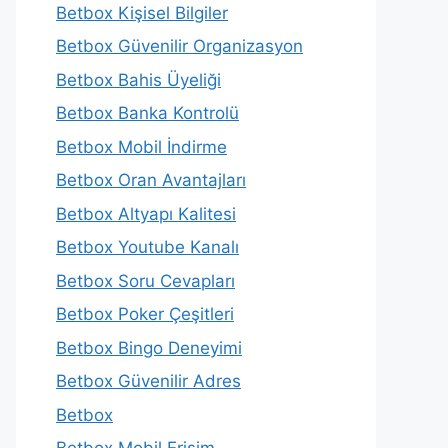
Betbox Kişisel Bilgiler
Betbox Güvenilir Organizasyon
Betbox Bahis Üyeliği
Betbox Banka Kontrolü
Betbox Mobil İndirme
Betbox Oran Avantajları
Betbox Altyapı Kalitesi
Betbox Youtube Kanalı
Betbox Soru Cevapları
Betbox Poker Çeşitleri
Betbox Bingo Deneyimi
Betbox Güvenilir Adres
Betbox