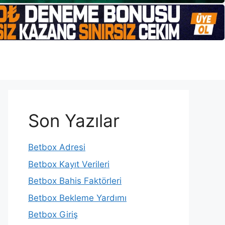
Son Yazılar
Betbox Adresi
Betbox Kayıt Verileri
Betbox Bahis Faktörleri
Betbox Bekleme Yardımı
Betbox Giriş