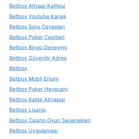
Betbox Altyapı Kalitesi
Betbox Youtube Kanalı
Betbox Soru Cevapları
Betbox Poker Çeşitleri
Betbox Bingo Deneyimi
Betbox Güvenilir Adres
Betbox
Betbox Mobil Erişim
Betbox Poker Heyecanı
Betbox Kalite Altyapısı
Betbox Lisansı
Betbox Casino Oyun Seçenekleri
Betbox Uygulaması