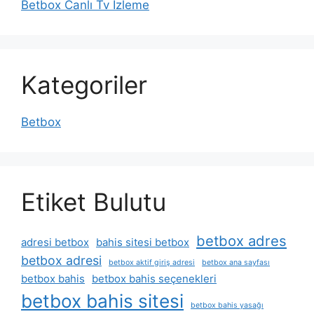
Betbox Canlı Tv İzleme
Kategoriler
Betbox
Etiket Bulutu
betbox adres
adresi betbox
bahis sitesi betbox
betbox adresi
betbox aktif giriş adresi
betbox ana sayfası
betbox bahis
betbox bahis seçenekleri
betbox bahis sitesi
betbox bahis yasağı