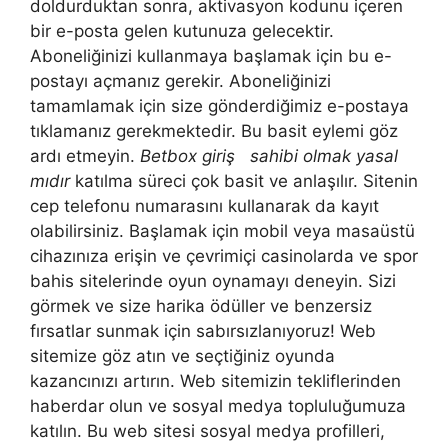
doldurduktan sonra, aktivasyon kodunu içeren
bir e-posta gelen kutunuza gelecektir.
Aboneliğinizi kullanmaya başlamak için bu e-
postayı açmanız gerekir. Aboneliğinizi
tamamlamak için size gönderdiğimiz e-postaya
tıklamanız gerekmektedir. Bu basit eylemi göz
ardı etmeyin.
Betbox giriş sahibi olmak yasal
mıdır
katılma süreci çok basit ve anlaşılır. Sitenin
cep telefonu numarasını kullanarak da kayıt
olabilirsiniz. Başlamak için mobil veya masaüstü
cihazınıza erişin ve çevrimiçi casinolarda ve spor
bahis sitelerinde oyun oynamayı deneyin. Sizi
görmek ve size harika ödüller ve benzersiz
fırsatlar sunmak için sabırsızlanıyoruz! Web
sitemize göz atın ve seçtiğiniz oyunda
kazancınızı artırın. Web sitemizin tekliflerinden
haberdar olun ve sosyal medya topluluğumuza
katılın. Bu web sitesi sosyal medya profilleri,