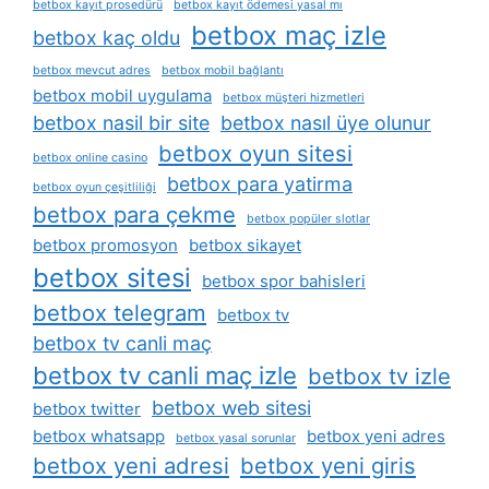
betbox kayıt prosedürü
betbox kayıt ödemesi yasal mı
betbox maç izle
betbox kaç oldu
betbox mevcut adres
betbox mobil bağlantı
betbox mobil uygulama
betbox müşteri hizmetleri
betbox nasil bir site
betbox nasıl üye olunur
betbox oyun sitesi
betbox online casino
betbox para yatirma
betbox oyun çeşitliliği
betbox para çekme
betbox popüler slotlar
betbox promosyon
betbox sikayet
betbox sitesi
betbox spor bahisleri
betbox telegram
betbox tv
betbox tv canli maç
betbox tv canli maç izle
betbox tv izle
betbox web sitesi
betbox twitter
betbox whatsapp
betbox yeni adres
betbox yasal sorunlar
betbox yeni adresi
betbox yeni giris