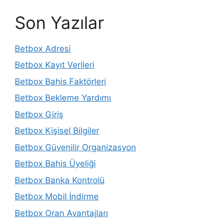
Son Yazılar
Betbox Adresi
Betbox Kayıt Verileri
Betbox Bahis Faktörleri
Betbox Bekleme Yardımı
Betbox Giriş
Betbox Kişisel Bilgiler
Betbox Güvenilir Organizasyon
Betbox Bahis Üyeliği
Betbox Banka Kontrolü
Betbox Mobil İndirme
Betbox Oran Avantajları