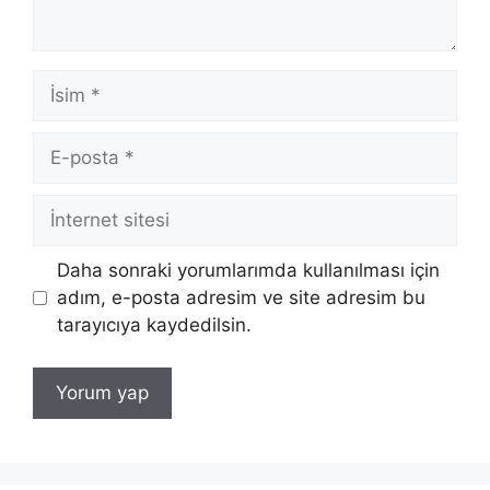
İsim
E-
posta
İnternet
sitesi
Daha sonraki yorumlarımda kullanılması için
adım, e-posta adresim ve site adresim bu
tarayıcıya kaydedilsin.