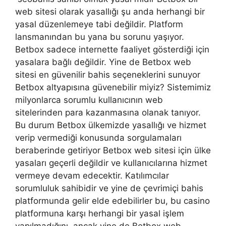
web sitesi olarak yasallığı şu anda herhangi bir
yasal düzenlemeye tabi değildir. Platform
lansmanından bu yana bu sorunu yaşıyor.
Betbox sadece internette faaliyet gösterdiği için
yasalara bağlı değildir. Yine de Betbox web
sitesi en güvenilir bahis seçeneklerini sunuyor
Betbox altyapısına güvenebilir miyiz? Sistemimiz
milyonlarca sorumlu kullanıcının web
sitelerinden para kazanmasına olanak tanıyor.
Bu durum Betbox ülkemizde yasallığı ve hizmet
verip vermediği konusunda sorgulamaları
beraberinde getiriyor Betbox web sitesi için ülke
yasaları geçerli değildir ve kullanıcılarına hizmet
vermeye devam edecektir. Katılımcılar
sorumluluk sahibidir ve yine de çevrimiçi bahis
platformunda gelir elde edebilirler bu, bu casino
platformuna karşı herhangi bir yasal işlem