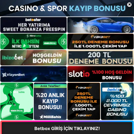
×
Betbox GİRİŞ İÇİN TIKLAYINIZ!