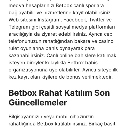
medya hesaplarınızı Betbox canlı sporlara
bağlayabilir ve hizmetlerine kayıt olabilirsiniz.
Web sitesini Instagram, Facebook, Twitter ve
Telegram gibi çeşitli sosyal medya platformları
aracılığıyla da ziyaret edebilirsiniz. Ayrıca cep
telefonunuzun rahatlığından bakara ve casino
rulet oyunlarına bahis oynayarak para
kazanabilirsiniz. Canlı online bahislere katılmak
isteyen bireyler kolaylıkla Betbox bahis
organizasyonuna üye olabilirler. Ayrıca siteye ilk
kez kayıt olan kişilere de bonus verilmektedir.
Betbox Rahat Katılım Son
Güncellemeler
Bilgisayarınızın veya mobil cihazınızın
rahatlığında Betbox katılabilirsiniz. Birkaç basit