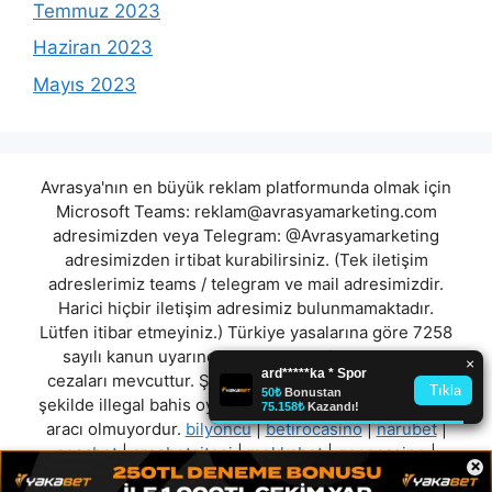
Temmuz 2023
Haziran 2023
Mayıs 2023
Avrasya'nın en büyük reklam platformunda olmak için
Microsoft Teams:
reklam@avrasyamarketing.com
adresimizden veya Telegram: @Avrasyamarketing
adresimizden irtibat kurabilirsiniz. (Tek iletişim
adreslerimiz teams / telegram ve mail adresimizdir.
Harici hiçbir iletişim adresimiz bulunmamaktadır.
Lütfen itibar etmeyiniz.) Türkiye yasalarına göre 7258
sayılı kanun uyarınca yasa dışı bahis oynamanın
cezaları mevcuttur. Şu an bulunduğunuz site hiç bir
şekilde illegal bahis oyunları oynatmıyor ve oynamaya
aracı olmuyordur.
bilyoncu
|
betirocasino
|
narubet
|
sosabet
|
crosbetsitesi
|
mokkabet
|
gececasino
|
×
atlantisbahisgirisyap
"