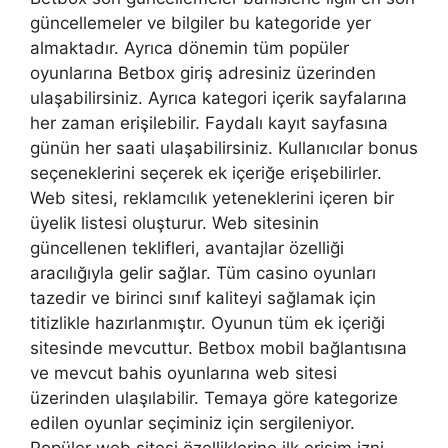
güncellemeler ve bilgiler bu kategoride yer
almaktadır. Ayrıca dönemin tüm popüler
oyunlarına Betbox giriş adresiniz üzerinden
ulaşabilirsiniz. Ayrıca kategori içerik sayfalarına
her zaman erişilebilir. Faydalı kayıt sayfasına
günün her saati ulaşabilirsiniz. Kullanıcılar bonus
seçeneklerini seçerek ek içeriğe erişebilirler.
Web sitesi, reklamcılık yeteneklerini içeren bir
üyelik listesi oluşturur. Web sitesinin
güncellenen teklifleri, avantajlar özelliği
aracılığıyla gelir sağlar. Tüm casino oyunları
tazedir ve birinci sınıf kaliteyi sağlamak için
titizlikle hazırlanmıştır. Oyunun tüm ek içeriği
sitesinde mevcuttur. Betbox mobil bağlantısına
ve mevcut bahis oyunlarına web sitesi
üzerinden ulaşılabilir. Temaya göre kategorize
edilen oyunlar seçiminiz için sergileniyor.