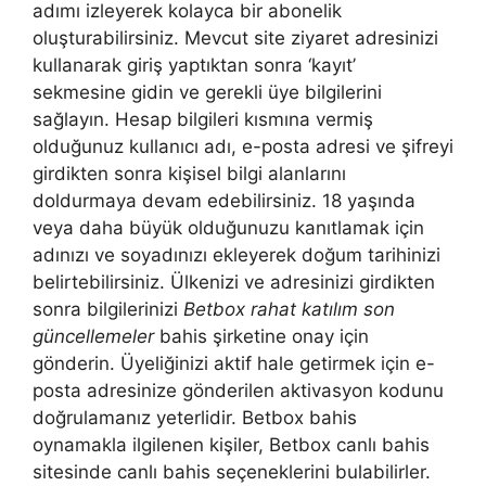
adımı izleyerek kolayca bir abonelik
oluşturabilirsiniz. Mevcut site ziyaret adresinizi
kullanarak giriş yaptıktan sonra ‘kayıt’
sekmesine gidin ve gerekli üye bilgilerini
sağlayın. Hesap bilgileri kısmına vermiş
olduğunuz kullanıcı adı, e-posta adresi ve şifreyi
girdikten sonra kişisel bilgi alanlarını
doldurmaya devam edebilirsiniz. 18 yaşında
veya daha büyük olduğunuzu kanıtlamak için
adınızı ve soyadınızı ekleyerek doğum tarihinizi
belirtebilirsiniz. Ülkenizi ve adresinizi girdikten
sonra bilgilerinizi
Betbox rahat katılım son
güncellemeler
bahis şirketine onay için
gönderin. Üyeliğinizi aktif hale getirmek için e-
posta adresinize gönderilen aktivasyon kodunu
doğrulamanız yeterlidir. Betbox bahis
oynamakla ilgilenen kişiler, Betbox canlı bahis
sitesinde canlı bahis seçeneklerini bulabilirler.