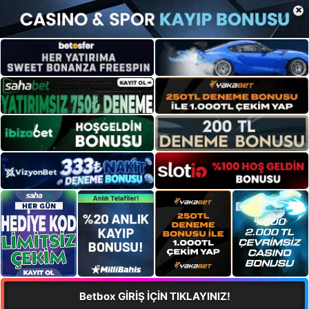
×
Betbox GİRİŞ İÇİN TIKLAYINIZ!