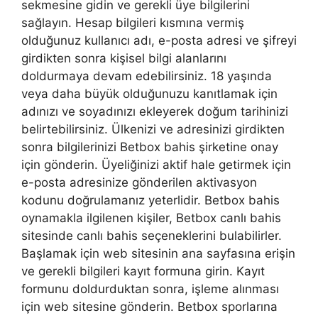
sekmesine gidin ve gerekli üye bilgilerini
sağlayın. Hesap bilgileri kısmına vermiş
olduğunuz kullanıcı adı, e-posta adresi ve şifreyi
girdikten sonra kişisel bilgi alanlarını
doldurmaya devam edebilirsiniz. 18 yaşında
veya daha büyük olduğunuzu kanıtlamak için
adınızı ve soyadınızı ekleyerek doğum tarihinizi
belirtebilirsiniz. Ülkenizi ve adresinizi girdikten
sonra bilgilerinizi Betbox bahis şirketine onay
için gönderin. Üyeliğinizi aktif hale getirmek için
e-posta adresinize gönderilen aktivasyon
kodunu doğrulamanız yeterlidir. Betbox bahis
oynamakla ilgilenen kişiler, Betbox canlı bahis
sitesinde canlı bahis seçeneklerini bulabilirler.
Başlamak için web sitesinin ana sayfasına erişin
ve gerekli bilgileri kayıt formuna girin. Kayıt
formunu doldurduktan sonra, işleme alınması
için web sitesine gönderin. Betbox sporlarına