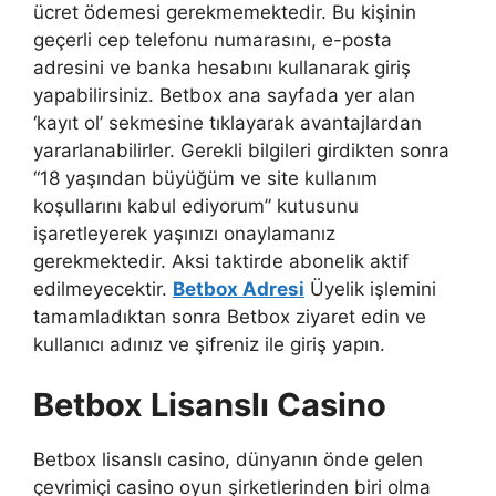
ücret ödemesi gerekmemektedir. Bu kişinin
geçerli cep telefonu numarasını, e-posta
adresini ve banka hesabını kullanarak giriş
yapabilirsiniz. Betbox ana sayfada yer alan
‘kayıt ol’ sekmesine tıklayarak avantajlardan
yararlanabilirler. Gerekli bilgileri girdikten sonra
“18 yaşından büyüğüm ve site kullanım
koşullarını kabul ediyorum” kutusunu
işaretleyerek yaşınızı onaylamanız
gerekmektedir. Aksi taktirde abonelik aktif
edilmeyecektir.
Betbox Adresi
Üyelik işlemini
tamamladıktan sonra Betbox ziyaret edin ve
kullanıcı adınız ve şifreniz ile giriş yapın.
Betbox Lisanslı Casino
Betbox lisanslı casino, dünyanın önde gelen
çevrimiçi casino oyun şirketlerinden biri olma