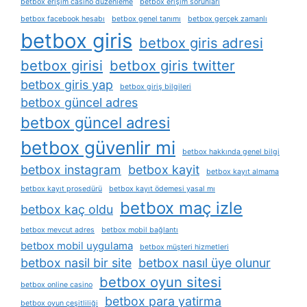
betbox erişim casino düzenleme
betbox erişim sorunları
betbox facebook hesabı
betbox genel tanımı
betbox gerçek zamanlı
betbox giris
betbox giris adresi
betbox girisi
betbox giris twitter
betbox giris yap
betbox giriş bilgileri
betbox güncel adres
betbox güncel adresi
betbox güvenlir mi
betbox hakkında genel bilgi
betbox instagram
betbox kayit
betbox kayıt almama
betbox kayıt prosedürü
betbox kayıt ödemesi yasal mı
betbox maç izle
betbox kaç oldu
betbox mevcut adres
betbox mobil bağlantı
betbox mobil uygulama
betbox müşteri hizmetleri
betbox nasil bir site
betbox nasıl üye olunur
betbox oyun sitesi
betbox online casino
betbox para yatirma
betbox oyun çeşitliliği