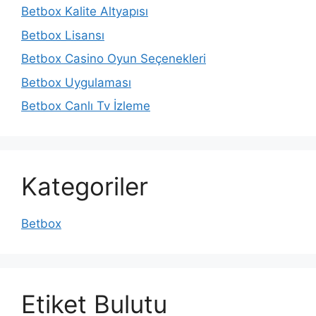
Betbox Kalite Altyapısı
Betbox Lisansı
Betbox Casino Oyun Seçenekleri
Betbox Uygulaması
Betbox Canlı Tv İzleme
Kategoriler
Betbox
Etiket Bulutu