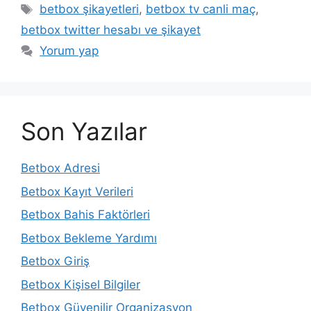
Etiketler
betbox şikayetleri
,
betbox tv canli maç
,
betbox twitter hesabı ve şikayet
Yorum yap
Son Yazılar
Betbox Adresi
Betbox Kayıt Verileri
Betbox Bahis Faktörleri
Betbox Bekleme Yardımı
Betbox Giriş
Betbox Kişisel Bilgiler
Betbox Güvenilir Organizasyon