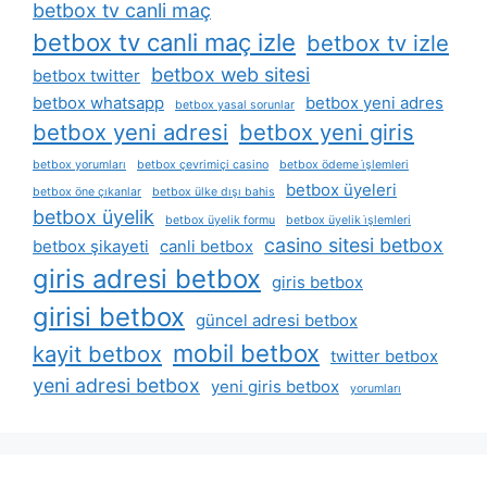
betbox tv canli maç
betbox tv canli maç izle
betbox tv izle
betbox web sitesi
betbox twitter
betbox whatsapp
betbox yeni adres
betbox yasal sorunlar
betbox yeni adresi
betbox yeni giris
betbox yorumları
betbox çevrimiçi casino
betbox ödeme i̇şlemleri
betbox üyeleri
betbox öne çıkanlar
betbox ülke dışı bahis
betbox üyelik
betbox üyelik formu
betbox üyelik i̇şlemleri
casino sitesi betbox
betbox şikayeti
canli betbox
giris adresi betbox
giris betbox
girisi betbox
güncel adresi betbox
mobil betbox
kayit betbox
twitter betbox
yeni adresi betbox
yeni giris betbox
yorumları