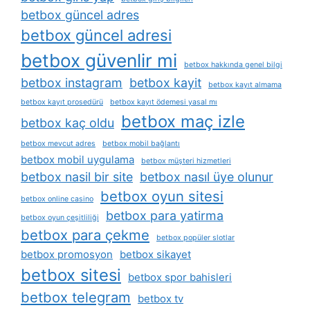
betbox güncel adres
betbox güncel adresi
betbox güvenlir mi
betbox hakkında genel bilgi
betbox instagram
betbox kayit
betbox kayıt almama
betbox kayıt prosedürü
betbox kayıt ödemesi yasal mı
betbox maç izle
betbox kaç oldu
betbox mevcut adres
betbox mobil bağlantı
betbox mobil uygulama
betbox müşteri hizmetleri
betbox nasil bir site
betbox nasıl üye olunur
betbox oyun sitesi
betbox online casino
betbox para yatirma
betbox oyun çeşitliliği
betbox para çekme
betbox popüler slotlar
betbox promosyon
betbox sikayet
betbox sitesi
betbox spor bahisleri
betbox telegram
betbox tv