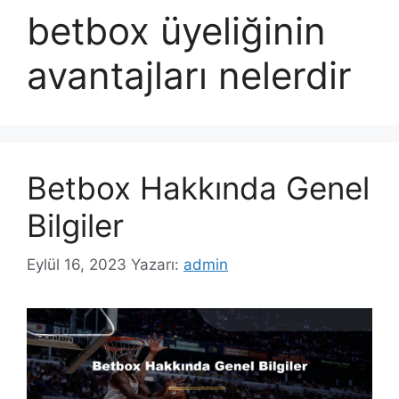
betbox üyeliğinin
avantajları nelerdir
Betbox Hakkında Genel
Bilgiler
Eylül 16, 2023
Yazarı:
admin