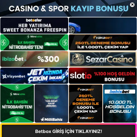
×
Betbox GİRİŞ İÇİN TIKLAYINIZ!