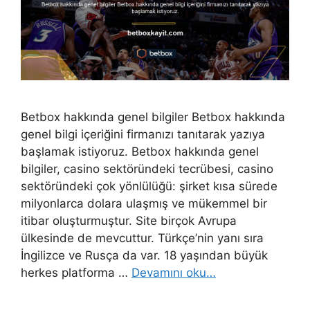
Betbox hakkında genel bilgiler Betbox hakkında
genel bilgi içeriğini firmanızı tanıtarak yazıya
başlamak istiyoruz. Betbox hakkında genel
bilgiler, casino sektöründeki tecrübesi, casino
sektöründeki çok yönlülüğü: şirket kısa sürede
milyonlarca dolara ulaşmış ve mükemmel bir
itibar oluşturmuştur. Site birçok Avrupa
ülkesinde de mevcuttur. Türkçe’nin yanı sıra
İngilizce ve Rusça da var. 18 yaşından büyük
herkes platforma …
Devamını oku…