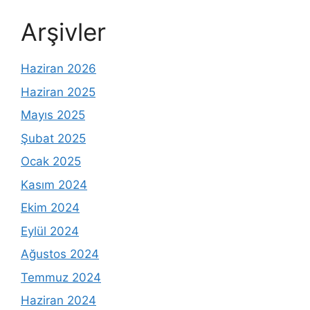
Arşivler
Haziran 2026
Haziran 2025
Mayıs 2025
Şubat 2025
Ocak 2025
Kasım 2024
Ekim 2024
Eylül 2024
Ağustos 2024
Temmuz 2024
Haziran 2024