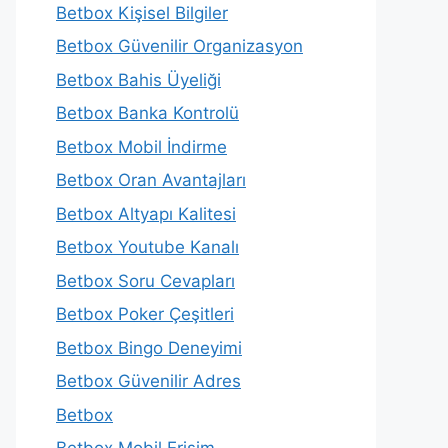
Betbox Kişisel Bilgiler
Betbox Güvenilir Organizasyon
Betbox Bahis Üyeliği
Betbox Banka Kontrolü
Betbox Mobil İndirme
Betbox Oran Avantajları
Betbox Altyapı Kalitesi
Betbox Youtube Kanalı
Betbox Soru Cevapları
Betbox Poker Çeşitleri
Betbox Bingo Deneyimi
Betbox Güvenilir Adres
Betbox