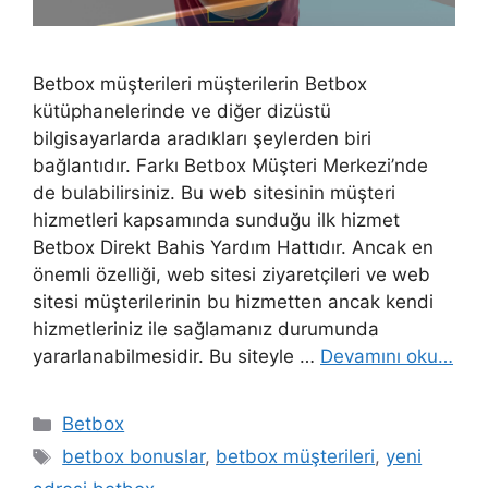
Betbox müşterileri müşterilerin Betbox
kütüphanelerinde ve diğer dizüstü
bilgisayarlarda aradıkları şeylerden biri
bağlantıdır. Farkı Betbox Müşteri Merkezi’nde
de bulabilirsiniz. Bu web sitesinin müşteri
hizmetleri kapsamında sunduğu ilk hizmet
Betbox Direkt Bahis Yardım Hattıdır. Ancak en
önemli özelliği, web sitesi ziyaretçileri ve web
sitesi müşterilerinin bu hizmetten ancak kendi
hizmetleriniz ile sağlamanız durumunda
yararlanabilmesidir. Bu siteyle …
Devamını oku…
Kategoriler
Betbox
Etiketler
betbox bonuslar
,
betbox müşterileri
,
yeni