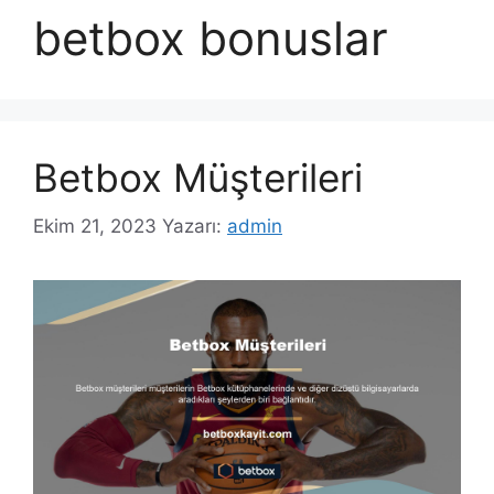
betbox bonuslar
Betbox Müşterileri
Ekim 21, 2023
Yazarı:
admin