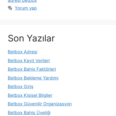
adresi betbox
Yorum yap
Son Yazılar
Betbox Adresi
Betbox Kayıt Verileri
Betbox Bahis Faktörleri
Betbox Bekleme Yardımı
Betbox Giriş
Betbox Kişisel Bilgiler
Betbox Güvenilir Organizasyon
Betbox Bahis Üyeliği