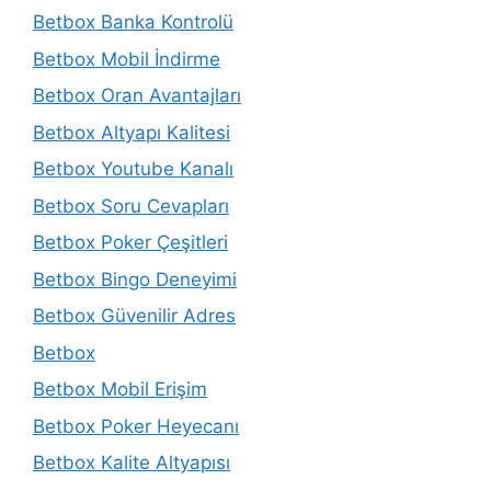
Betbox Banka Kontrolü
Betbox Mobil İndirme
Betbox Oran Avantajları
Betbox Altyapı Kalitesi
Betbox Youtube Kanalı
Betbox Soru Cevapları
Betbox Poker Çeşitleri
Betbox Bingo Deneyimi
Betbox Güvenilir Adres
Betbox
Betbox Mobil Erişim
Betbox Poker Heyecanı
Betbox Kalite Altyapısı