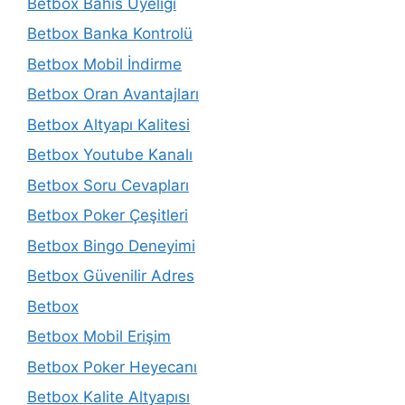
Betbox Bahis Üyeliği
Betbox Banka Kontrolü
Betbox Mobil İndirme
Betbox Oran Avantajları
Betbox Altyapı Kalitesi
Betbox Youtube Kanalı
Betbox Soru Cevapları
Betbox Poker Çeşitleri
Betbox Bingo Deneyimi
Betbox Güvenilir Adres
Betbox
Betbox Mobil Erişim
Betbox Poker Heyecanı
Betbox Kalite Altyapısı