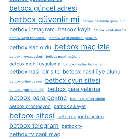
betbox güncel adresi
betbox güvenlir mi
betbox hakkında genel bilgi
betbox instagram
betbox kayit
betbox kayıt almama
betbox kayıt prosedürü
betbox kayıt ödemesi yasal mı
betbox maç izle
betbox kaç oldu
betbox mevcut adres
betbox mobil bağlantı
betbox mobil uygulama
betbox müşteri hizmetleri
betbox nasil bir site
betbox nasıl üye olunur
betbox oyun sitesi
betbox online casino
betbox para yatirma
betbox oyun çeşitliliği
betbox para çekme
betbox popüler slotlar
betbox promosyon
betbox sikayet
betbox sitesi
betbox spor bahisleri
betbox telegram
betbox tv
betbox tv canli maç