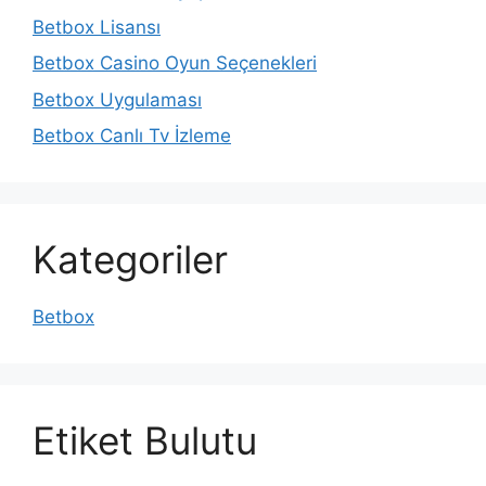
Betbox Lisansı
Betbox Casino Oyun Seçenekleri
Betbox Uygulaması
Betbox Canlı Tv İzleme
Kategoriler
Betbox
Etiket Bulutu