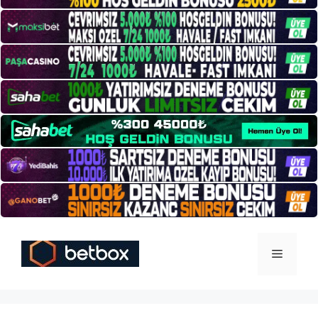
İçeriğe
atla
Menü