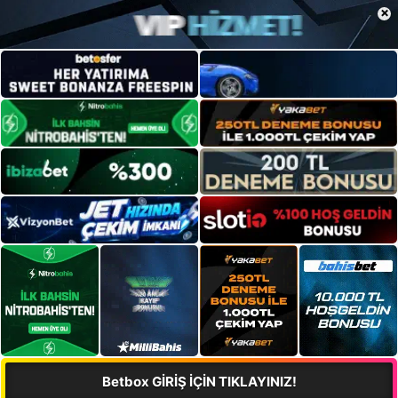
×
Betbox GİRİŞ İÇİN TIKLAYINIZ!