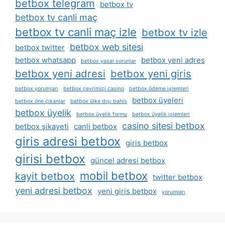
betbox telegram
betbox tv
betbox tv canli maç
betbox tv canli maç izle
betbox tv izle
betbox web sitesi
betbox twitter
betbox whatsapp
betbox yeni adres
betbox yasal sorunlar
betbox yeni adresi
betbox yeni giris
betbox yorumları
betbox çevrimiçi casino
betbox ödeme i̇şlemleri
betbox üyeleri
betbox öne çıkanlar
betbox ülke dışı bahis
betbox üyelik
betbox üyelik formu
betbox üyelik i̇şlemleri
casino sitesi betbox
betbox şikayeti
canli betbox
giris adresi betbox
giris betbox
girisi betbox
güncel adresi betbox
mobil betbox
kayit betbox
twitter betbox
yeni adresi betbox
yeni giris betbox
yorumları