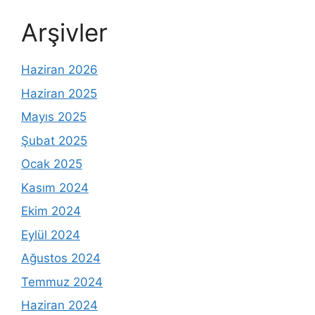
Arşivler
Haziran 2026
Haziran 2025
Mayıs 2025
Şubat 2025
Ocak 2025
Kasım 2024
Ekim 2024
Eylül 2024
Ağustos 2024
Temmuz 2024
Haziran 2024