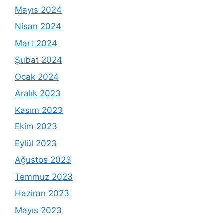
Mayıs 2024
Nisan 2024
Mart 2024
Şubat 2024
Ocak 2024
Aralık 2023
Kasım 2023
Ekim 2023
Eylül 2023
Ağustos 2023
Temmuz 2023
Haziran 2023
Mayıs 2023