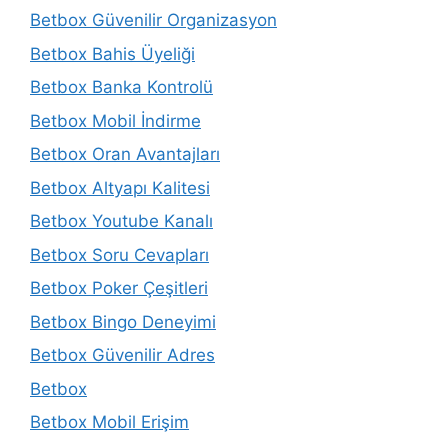
Betbox Güvenilir Organizasyon
Betbox Bahis Üyeliği
Betbox Banka Kontrolü
Betbox Mobil İndirme
Betbox Oran Avantajları
Betbox Altyapı Kalitesi
Betbox Youtube Kanalı
Betbox Soru Cevapları
Betbox Poker Çeşitleri
Betbox Bingo Deneyimi
Betbox Güvenilir Adres
Betbox
Betbox Mobil Erişim