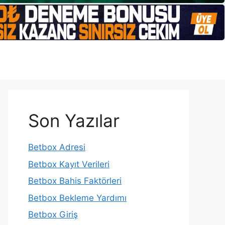
Son Yazılar
Betbox Adresi
Betbox Kayıt Verileri
Betbox Bahis Faktörleri
Betbox Bekleme Yardımı
Betbox Giriş