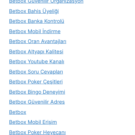
Betbox Güvenilir Organizasyon
Betbox Bahis Üyeliği
Betbox Banka Kontrolü
Betbox Mobil İndirme
Betbox Oran Avantajları
Betbox Altyapı Kalitesi
Betbox Youtube Kanalı
Betbox Soru Cevapları
Betbox Poker Çeşitleri
Betbox Bingo Deneyimi
Betbox Güvenilir Adres
Betbox
Betbox Mobil Erişim
Betbox Poker Heyecanı