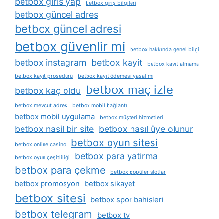
betbox giris yap
betbox giriş bilgileri
betbox güncel adres
betbox güncel adresi
betbox güvenlir mi
betbox hakkında genel bilgi
betbox instagram
betbox kayit
betbox kayıt almama
betbox kayıt prosedürü
betbox kayıt ödemesi yasal mı
betbox maç izle
betbox kaç oldu
betbox mevcut adres
betbox mobil bağlantı
betbox mobil uygulama
betbox müşteri hizmetleri
betbox nasil bir site
betbox nasıl üye olunur
betbox oyun sitesi
betbox online casino
betbox para yatirma
betbox oyun çeşitliliği
betbox para çekme
betbox popüler slotlar
betbox promosyon
betbox sikayet
betbox sitesi
betbox spor bahisleri
betbox telegram
betbox tv