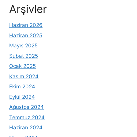
Arşivler
Haziran 2026
Haziran 2025
Mayıs 2025
Şubat 2025
Ocak 2025
Kasım 2024
Ekim 2024
Eylül 2024
Ağustos 2024
Temmuz 2024
Haziran 2024