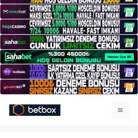
İçeriğe
atla
Menü