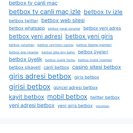
betbox tv canli maç
betbox tv canli maç izle
betbox tv izle
betbox web sitesi
betbox twitter
betbox whatsapp
betbox yeni adres
betbox yasal sorunlar
betbox yeni adresi
betbox yeni giris
betbox yorumları
betbox çevrimiçi casino
betbox ödeme i̇şlemleri
betbox üyeleri
betbox öne çıkanlar
betbox ülke dışı bahis
betbox üyelik
betbox üyelik formu
betbox üyelik i̇şlemleri
casino sitesi betbox
betbox şikayeti
canli betbox
giris adresi betbox
giris betbox
girisi betbox
güncel adresi betbox
mobil betbox
kayit betbox
twitter betbox
yeni adresi betbox
yeni giris betbox
yorumları