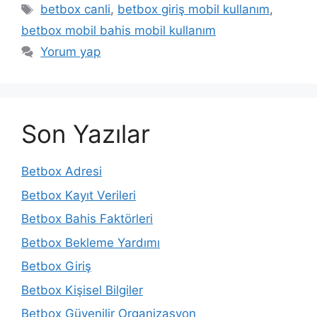
Etiketler
betbox canli
,
betbox giriş mobil kullanım
,
betbox mobil bahis mobil kullanım
Yorum yap
Son Yazılar
Betbox Adresi
Betbox Kayıt Verileri
Betbox Bahis Faktörleri
Betbox Bekleme Yardımı
Betbox Giriş
Betbox Kişisel Bilgiler
Betbox Güvenilir Organizasyon