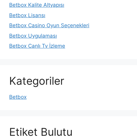
Betbox Kalite Altyapısı
Betbox Lisansı
Betbox Casino Oyun Seçenekleri
Betbox Uygulaması
Betbox Canlı Tv İzleme
Kategoriler
Betbox
Etiket Bulutu