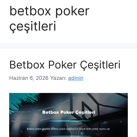
betbox poker
çeşitleri
Betbox Poker Çeşitleri
Haziran 6, 2026
Yazarı:
admin