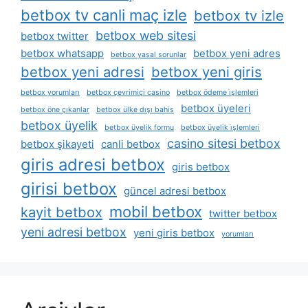
betbox tv canli maç izle
betbox tv izle
betbox web sitesi
betbox twitter
betbox whatsapp
betbox yeni adres
betbox yasal sorunlar
betbox yeni adresi
betbox yeni giris
betbox yorumları
betbox çevrimiçi casino
betbox ödeme i̇şlemleri
betbox üyeleri
betbox öne çıkanlar
betbox ülke dışı bahis
betbox üyelik
betbox üyelik formu
betbox üyelik i̇şlemleri
casino sitesi betbox
betbox şikayeti
canli betbox
giris adresi betbox
giris betbox
girisi betbox
güncel adresi betbox
mobil betbox
kayit betbox
twitter betbox
yeni adresi betbox
yeni giris betbox
yorumları