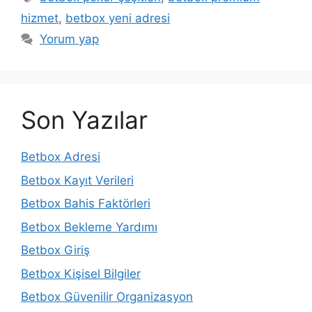
hizmet
,
betbox yeni adresi
Yorum yap
Son Yazılar
Betbox Adresi
Betbox Kayıt Verileri
Betbox Bahis Faktörleri
Betbox Bekleme Yardımı
Betbox Giriş
Betbox Kişisel Bilgiler
Betbox Güvenilir Organizasyon