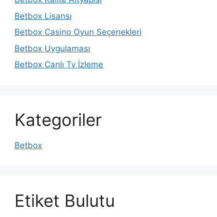
Betbox Lisansı
Betbox Casino Oyun Seçenekleri
Betbox Uygulaması
Betbox Canlı Tv İzleme
Kategoriler
Betbox
Etiket Bulutu