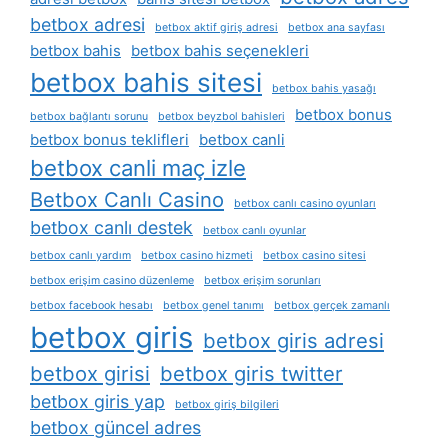
betbox adresi
betbox aktif giriş adresi
betbox ana sayfası
betbox bahis
betbox bahis seçenekleri
betbox bahis sitesi
betbox bahis yasağı
betbox bonus
betbox bağlantı sorunu
betbox beyzbol bahisleri
betbox bonus teklifleri
betbox canli
betbox canli maç izle
Betbox Canlı Casino
betbox canlı casino oyunları
betbox canlı destek
betbox canlı oyunlar
betbox canlı yardım
betbox casino hizmeti
betbox casino sitesi
betbox erişim casino düzenleme
betbox erişim sorunları
betbox facebook hesabı
betbox genel tanımı
betbox gerçek zamanlı
betbox giris
betbox giris adresi
betbox girisi
betbox giris twitter
betbox giris yap
betbox giriş bilgileri
betbox güncel adres