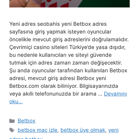
Yeni adres seobahis yeni Betbox adres
sayfasına giriş yapmak isteyen oyuncular
öncelikle mevcut giriş adreslerini doğrulamalıdır.
Çevrimiçi casino siteleri Türkiye’de yasa dışıdır,
bu nedenle kullanıcıları ve siteyi güvende
tutmak için adres zaman zaman değişecektir.
Şu anda oyuncular tarafından kullanılan Betbox
adresi, mevcut giriş adresi Betbox yeni
Betbox.com olarak biliniyor. Bilgisayarınızda
veya akıllı telefonunuzda bir arama …
Devamını
oku…
Kategoriler
Betbox
Etiketler
betbox maç izle
,
betbox üye olmak
,
yeni