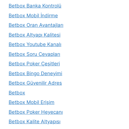
Betbox Banka Kontrolü
Betbox Mobil İndirme
Betbox Oran Avantajları
Betbox Altyapı Kalitesi
Betbox Youtube Kanalı
Betbox Soru Cevapları
Betbox Poker Çeşitleri
Betbox Bingo Deneyimi
Betbox Güvenilir Adres
Betbox
Betbox Mobil Erişim
Betbox Poker Heyecanı
Betbox Kalite Altyapısı