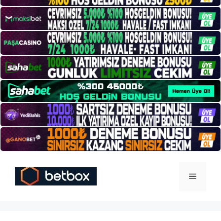
İçeriğe
atla
Menü