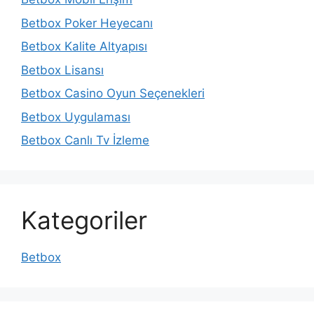
Betbox Poker Heyecanı
Betbox Kalite Altyapısı
Betbox Lisansı
Betbox Casino Oyun Seçenekleri
Betbox Uygulaması
Betbox Canlı Tv İzleme
Kategoriler
Betbox