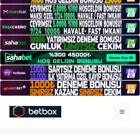
İçeriğe
atla
Menü