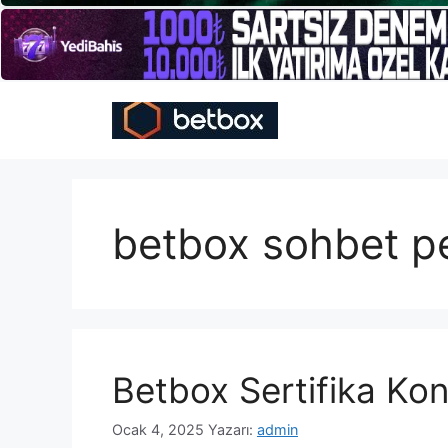
İçeriğe
atla
betbox sohbet p
Betbox Sertifika Kon
Ocak 4, 2025
Yazarı:
admin