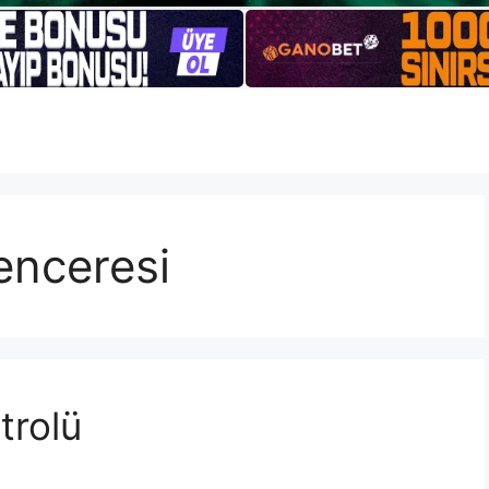
enceresi
trolü